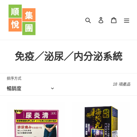
跳
到
內
搜尋
登入
購物車
容
商
免疫／泌尿／内分泌系統
品
系
排序方式
18 項產品
列
:
月
琥
兔
生
牌
堂
尿
五
炎
邊