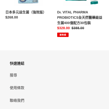
效
藥
版）
級
日本多元益生菌（強效版）
Dr. VITAL PHARMA
益
定
$268.00
PROBIOTICS全天然醫藥級益
生
價
生菌400億配方30包裝
菌
售
$328.00
定
$388.00
400
價
價
億
銷售額
配
方
30
包
裝
快速連結
搜尋
使用條款
聯絡我們