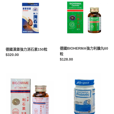
國
國
漢
BIOHERMA
堡
強
強
力
力
利
消
膽
石
丸
素
60
150
粒
德國BIOHERMA強力利膽丸60
德國漢堡強力消石素150粒
粒
粒
定
$320.00
定
$128.00
價
價
德
Life
國
space
進
broad
口
spectrum
BIOCIWME
probiotic60s
利
石