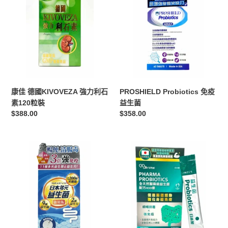
30
德
免
包
國
疫
KIVOVEZA
益
強
生
力
菌
利
石
素
PROSHIELD Probiotics 免疫
康佳 德國KIVOVEZA 強力利石
120
益生菌
素120粒裝
粒
定
$358.00
定
$388.00
裝
價
價
日
Dr.
本
VITAL
多
PHARMA
元
PROBIOTICS
益
全
生
天
菌
然
（強
醫