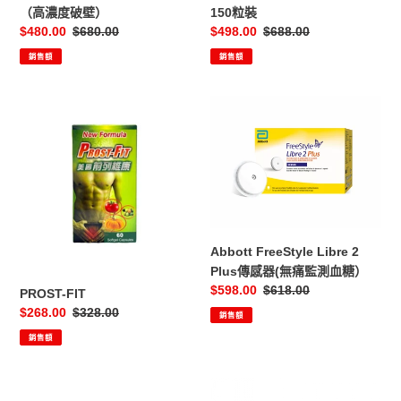
裝
方）
（高濃度破壁）
150粒裝
（高
150
售
$480.00
定
$680.00
售
$498.00
定
$688.00
濃
粒
價
價
價
價
銷售額
銷售額
度
裝
破
壁）
PROST-
Abbott
FIT
FreeStyle
Libre
2
Plus
傳
感
器
Abbott FreeStyle Libre 2
(無
Plus傳感器(無痛監測血糖）
痛
售
$598.00
定
$618.00
PROST-FIT
監
價
價
售
$268.00
定
$328.00
銷售額
測
價
價
銷售額
血
糖）
德
德