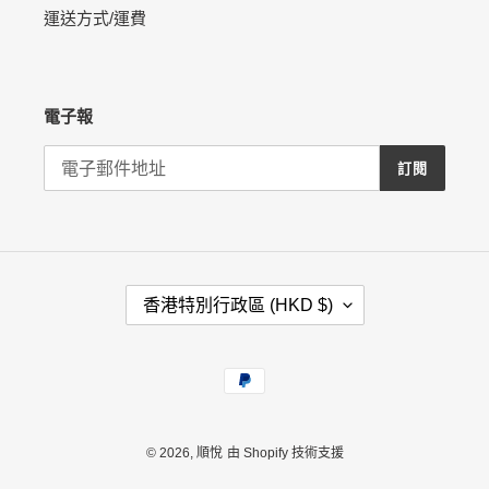
運送方式/運費
電子報
訂閱
國
香港特別行政區 (HKD $)
家
/
地
付
區
款
方
式
© 2026,
順悅
由 Shopify 技術支援