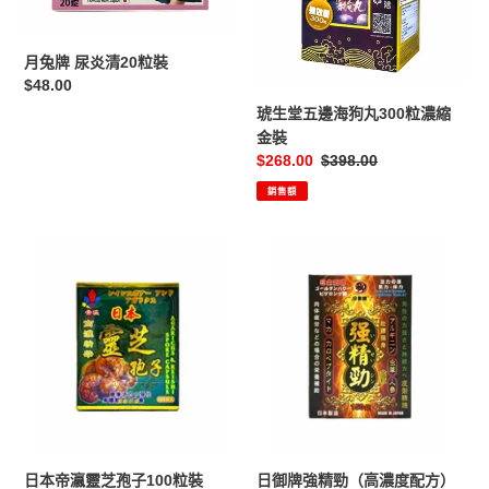
清
海
20
狗
粒
丸
月兔牌 尿炎清20粒裝
裝
300
定
$48.00
粒
價
琥生堂五邊海狗丸300粒濃縮
濃
金裝
縮
售
$268.00
定
$398.00
金
價
價
銷售額
裝
日
日
本
御
帝
牌
瀛
強
靈
精
芝
勁
孢
（高
子
濃
100
度
粒
配
日本帝瀛靈芝孢子100粒裝
日御牌強精勁（高濃度配方）