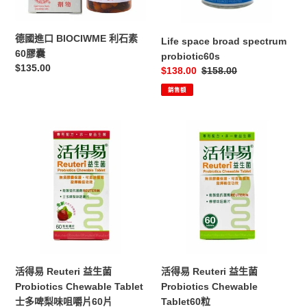
素
60
膠
德國進口 BIOCIWME 利石素
Life space broad spectrum
囊
60膠囊
probiotic60s
定
$135.00
售
$138.00
定
$158.00
價
價
價
銷售額
活
活
得
得
易
易
Reuteri
Reuteri
益
益
生
生
菌
菌
Probiotics
Probiotics
Chewable
Chewable
Tablet
Tablet60
活得易 Reuteri 益生菌
活得易 Reuteri 益生菌
士
粒
Probiotics Chewable
Probiotics Chewable Tablet
多
Tablet60粒
士多啤梨味咀嚼片60片