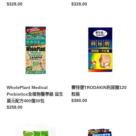
啤
定
$328.00
定
$328.00
梨
價
價
味
咀
WholePlant
賽
嚼
Medical
特
片
Probiotics
健
60
全
TRODAKIN
片
植
利
物
尿
醫
酸
學
120
級
粒
益
裝
WholePlant Medical
賽特健TRODAKIN利尿酸120
生
Probiotics全植物醫學級 益生
粒裝
菌
定
$380.00
菌元配方400億30包
元
價
定
$258.00
配
價
方
400
康
PROSHIELD
億
佳
Probiotics