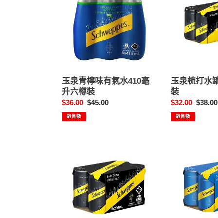
青
梳
檸
打
味
水
有
罐
氣
330
水
毫
410
升
毫
8
玉泉青檸味有氣水410毫
玉泉梳打水罐
升
罐
升六樽裝
裝
六
裝
售
$36.00
定
$45.00
售
$32.00
定
$38.00
樽
價
價
價
價
裝
銷售額
銷售額
玉
雪
泉
碧
有
檸
汽
檬
梳
青
打
檸
水
汽
迷
水