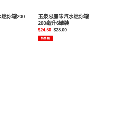
你
罐
迷你罐200
玉泉忌廉味汽水迷你罐
200
200毫升6罐裝
毫
售
$24.50
定
$28.00
升
價
價
6
銷售額
罐
裝