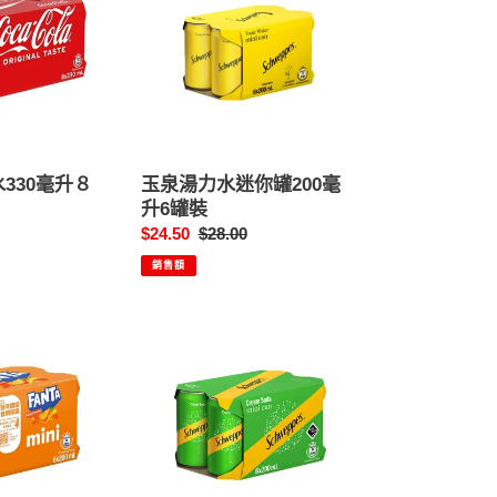
湯
力
水
迷
你
罐
200
毫
330毫升８
玉泉湯力水迷你罐200毫
升
升6罐裝
6
售
$24.50
定
$28.00
罐
價
價
裝
銷售額
玉
泉
忌
廉
味
汽
水
迷