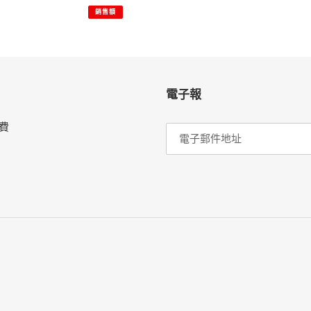
價
價
罐
銷售額
裝
電子報
費