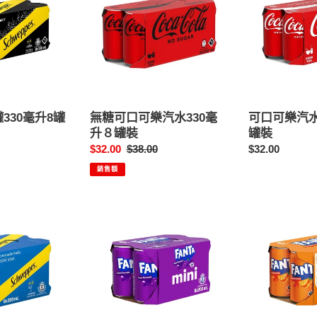
可
可
口
樂
可
汽
樂
水
汽
330
水
毫
330
升
毫
８
330毫升8罐
無糖可口可樂汽水330毫
可口可樂汽水
升
罐
升８罐裝
罐裝
８
裝
售
$32.00
定
$38.00
定
$32.00
罐
價
價
價
裝
銷售額
提
芬
子
達
味
橙
汽
味
水
汽
迷
水
你
迷
罐
你