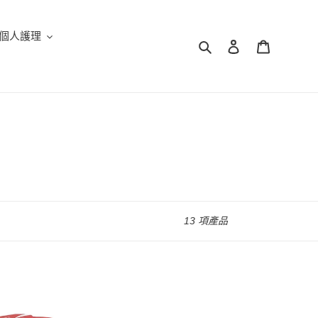
個人護理
搜尋
登入
購物車
13 項產品
玉
泉