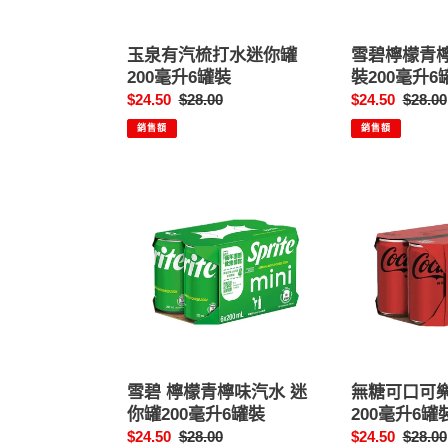
你
迷
罐
你
玉泉有汽梳打水迷你罐
雪碧檸檬青
200
罐
200毫升6罐裝
裝200毫升6
毫
裝
售
$24.50
定
$28.00
售
$24.50
定
$28.00
升
200
價
價
價
價
6
銷售額
毫
銷售額
罐
升
裝
6
雪
無
罐
碧
糖
裝
檸
可
檬
口
青
可
檸
樂
味
汽
汽
水
水
迷
迷
你
雪碧 檸檬青檸味汽水 迷
無糖可口可樂
你
罐
你罐200毫升6罐裝
200毫升6罐
罐
200
售
$24.50
定
$28.00
售
$24.50
定
$28.00
200
毫