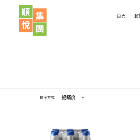
跳
到
首頁
取
內
容
排序方式
玉
玉
泉
泉