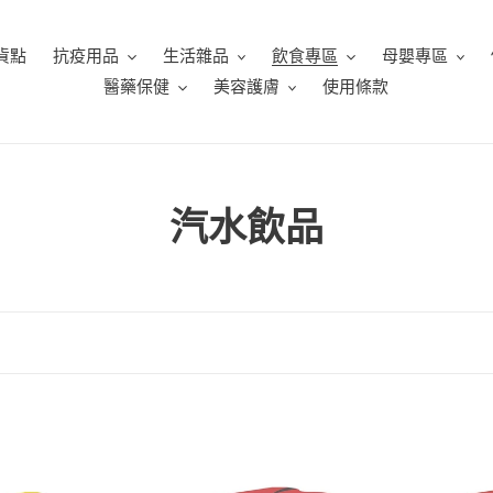
貨點
抗疫用品
生活雜品
飲食專區
母嬰專區
醫藥保健
美容護膚
使用條款
商
汽水飲品
品
系
列
:
無
可
糖
口