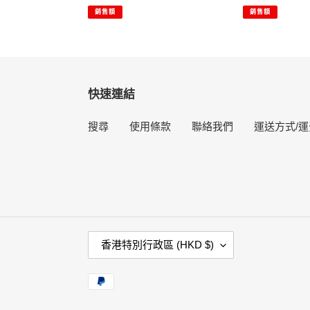
價
價
價
價
毫
銷售額
升
銷售額
升
6
6
罐
罐
裝
裝
快速連結
搜尋
使用條款
聯絡我們
運送方式/運
國
香港特別行政區 (HKD $)
家
/
付
地
款
區