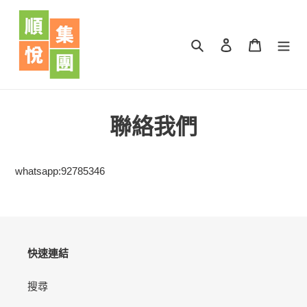
跳
到
內
搜尋
登入
購物車
容
聯絡我們
whatsapp:92785346
快速連結
搜尋