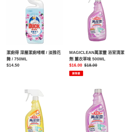
賣）
得
潔
深
靈
層
浴
潔
室
廁
清
啫
潔
喱
劑
/
薰
潔廁得 深層潔廁啫喱 / 淡雅花
MAGICLEAN萬潔靈 浴室清潔
淡
衣
舞 / 750ML
劑 薰衣草味 500ML
雅
草
定
$14.50
售
$16.00
定
$18.00
花
味
價
價
價
銷售額
舞
500ML
/
750ML
MAGICLEAN
MAGICLEAN
萬
萬
潔
潔
靈
靈
浴
浴
室
室
清
清