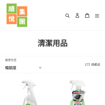
跳
到
內
搜尋
登入
購物車
容
商
清潔用品
品
系
排序方式
173 項產品
列
:
Dettol
MAGICLEAN
滴
萬
露
潔
萬
靈
用
廚