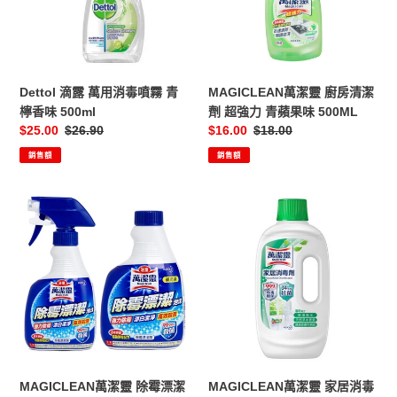
消
房
毒
清
噴
潔
霧
劑
青
超
Dettol 滴露 萬用消毒噴霧 青
MAGICLEAN萬潔靈 廚房清潔
檸
強
檸香味 500ml
劑 超強力 青蘋果味 500ML
香
力
售
$25.00
定
$26.90
售
$16.00
定
$18.00
味
青
價
價
價
價
銷售額
銷售額
500ml
蘋
果
味
MAGICLEAN
MAGICLEAN
500ML
萬
萬
潔
潔
靈
靈
除
家
霉
居
漂
消
潔
毒
泡
劑
沫
750ML
MAGICLEAN萬潔靈 除霉漂潔
MAGICLEAN萬潔靈 家居消毒