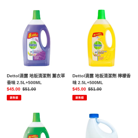
方)
12'S
Dettol
Dettol
滴
滴
露
露
地
地
板
板
清
清
潔
潔
劑
劑
薰
檸
衣
檬
Dettol滴露 地板清潔劑 薰衣草
Dettol滴露 地板清潔劑 檸檬香
草
香
香味 2.5L+500ML
味 2.5L+500ML
香
味
售
$45.00
定
$51.00
售
$45.00
定
$51.00
味
2.5L+500ML
價
價
價
價
銷售額
銷售額
2.5L+500ML
Dettol
Clorox
滴
高
露
樂
地
氏