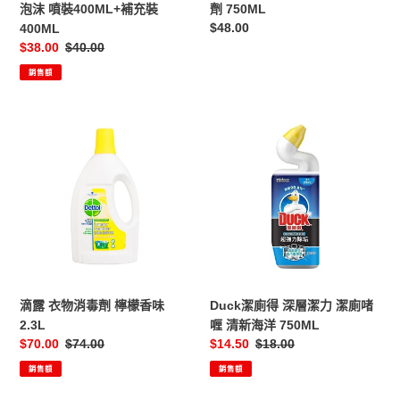
噴
泡沫 噴裝400ML+補充裝
劑 750ML
裝
定
$48.00
400ML
400ML+補
價
售
$38.00
定
$40.00
充
價
價
銷售額
裝
400ML
滴
Duck
露
潔
衣
廁
物
得
消
深
毒
層
劑
潔
檸
力
檬
潔
香
廁
滴露 衣物消毒劑 檸檬香味
Duck潔廁得 深層潔力 潔廁啫
味
啫
2.3L
喱 清新海洋 750ML
2.3L
喱
售
$70.00
定
$74.00
售
$14.50
定
$18.00
清
價
價
價
價
銷售額
銷售額
新
海