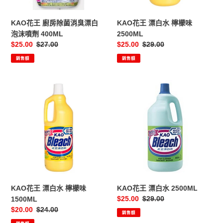
臭
味
漂
2500ML
KAO花王 廚房除菌消臭漂白
KAO花王 漂白水 檸檬味
白
泡沫噴劑 400ML
2500ML
泡
售
$25.00
定
$27.00
售
$25.00
定
$29.00
沫
價
價
價
價
銷售額
銷售額
噴
劑
400ML
KAO
KAO
花
花
王
王
漂
漂
白
白
水
水
檸
2500ML
檬
味
1500ML
KAO花王 漂白水 檸檬味
KAO花王 漂白水 2500ML
售
$25.00
定
$29.00
1500ML
價
價
售
$20.00
定
$24.00
銷售額
價
價