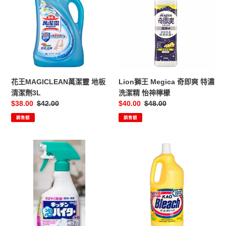
萬
Megica
潔
奇
靈
即
地
爽
板
特
清
濃
潔
洗
花王MAGICLEAN萬潔靈 地板
Lion獅王 Megica 奇即爽 特濃
劑
潔
清潔劑3L
洗潔精 怡神檸檬
3L
精
售
$38.00
定
$42.00
售
$40.00
定
$48.00
怡
價
價
價
價
銷售額
銷售額
神
檸
檬
KAO
KAO
花
花
王
王
廚
漂
房
白
除
水
菌
檸
消
檬