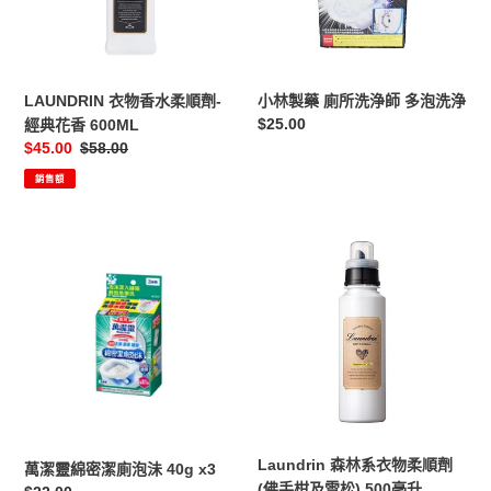
順
洗
劑-
浄
經
師
典
多
LAUNDRIN 衣物香水柔順劑-
小林製藥 廁所洗浄師 多泡洗浄
花
泡
定
$25.00
經典花香 600ML
香
洗
價
售
$45.00
定
$58.00
600ML
浄
價
價
銷售額
萬
Laundrin
潔
森
靈
林
綿
系
密
衣
潔
物
廁
柔
泡
順
沬
劑
40g
(佛
Laundrin 森林系衣物柔順劑
萬潔靈綿密潔廁泡沬 40g x3
x3
手
(佛手柑及雪松) 500毫升