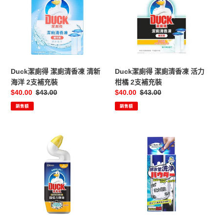
得
得
潔
潔
廁
廁
清
清
香
香
凍
凍
清
活
Duck潔廁得 潔廁清香凍 清新
Duck潔廁得 潔廁清香凍 活力
新
力
海洋 2支補充裝
柑橘 2支補充裝
海
柑
售
$40.00
定
$43.00
售
$40.00
定
$43.00
洋
橘
價
價
價
價
銷售額
銷售額
2
2
支
支
補
補
Duck
DODOME
充
充
潔
強
裝
裝
廁
力
得
除
強
菌
效
管
威
道
力
疏
潔
通