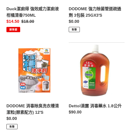
廁
劑
Duck潔廁得 強效威力潔廁液
DODOME 強力除菌管道疏通
液
3
柑橘清香750ML
劑 3包裝 25GX3'S
柑
包
售
$14.50
定
$18.00
定
$0.00
橘
裝
價
價
價
銷售額
售罄
清
25GX3'S
香
750ML
DODOME
Dettol
消
滴
毒
露
除
消
臭
毒
洗
藥
衣
水
槽
1.8
清
公
潔
升
DODOME 消毒除臭洗衣槽清
Dettol滴露 消毒藥水 1.8公升
粒
定
$90.00
潔粒(酵素配方) 12'S
(酵
價
定
$0.00
素
價
售罄
配