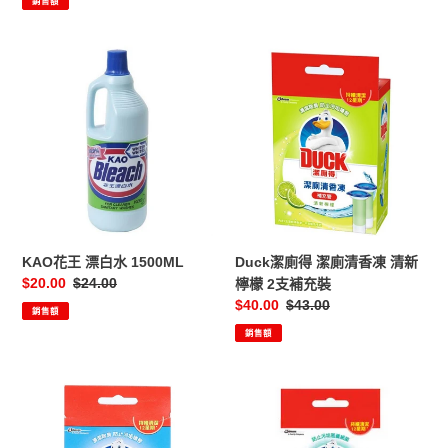
銷售額
KAO
Duck
花
潔
王
廁
漂
得
白
潔
水
廁
1500ML
清
香
凍
清
KAO花王 漂白水 1500ML
Duck潔廁得 潔廁清香凍 清新
新
售
$20.00
定
$24.00
檸檬 2支補充裝
檸
價
價
售
$40.00
定
$43.00
銷售額
檬
價
價
銷售額
2
支
補
Duck
Duck
充
潔
潔
裝
廁
廁