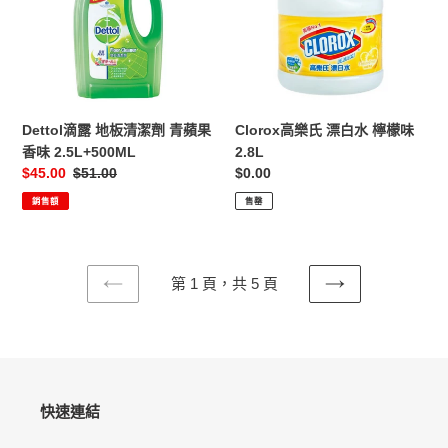
板
漂
清
白
潔
水
劑
檸
青
檬
蘋
味
Dettol滴露 地板清潔劑 青蘋果
Clorox高樂氏 漂白水 檸檬味
果
2.8L
香味 2.5L+500ML
2.8L
香
售
$45.00
定
$51.00
定
$0.00
味
價
價
價
銷售額
售罄
2.5L+500ML
第 1 頁，共 5 頁
上
下
一
一
頁
頁
快速連結