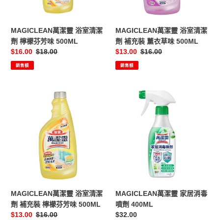
潔
潔
劑
劑
檸
補
MAGICLEAN萬潔靈 浴室清潔
MAGICLEAN萬潔靈 浴室清潔
檬
充
劑 檸檬芬芳味 500ML
劑 補充裝 薰衣草味 500ML
芬
裝
售
$16.00
定
$18.00
售
$13.00
定
$16.00
芳
薰
價
價
價
價
銷售額
銷售額
味
衣
500ML
草
味
MAGICLEAN
MAGICLEAN
500ML
萬
萬
潔
潔
靈
靈
浴
家
室
居
清
消
潔
毒
劑
噴
補
劑
MAGICLEAN萬潔靈 浴室清潔
MAGICLEAN萬潔靈 家居消毒
充
400ML
劑 補充裝 檸檬芬芳味 500ML
噴劑 400ML
裝
售
$13.00
定
$16.00
定
$32.00