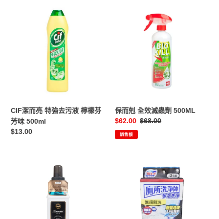
洋
CIF
保
750ML
潔
而
而
剋
亮
全
特
效
強
滅
去
蟲
污
劑
液
500ML
檸
CIF潔而亮 特強去污液 檸檬芬
保而剋 全效滅蟲劑 500ML
檬
售
$62.00
定
$68.00
芳味 500ml
芬
價
價
定
$13.00
銷售額
芳
價
味
500ml
LAUNDRIN
小
衣
林
物
製
香
藥
水
廁
柔
所