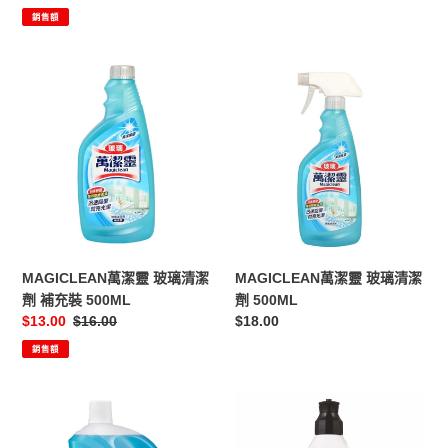
檸
價
價
價
銷售額
檬
芬
芳
MAGICLEAN
MAGICLEAN
味
萬
萬
500ML
潔
潔
靈
靈
玻
玻
璃
璃
清
清
潔
潔
劑
劑
補
500ML
MAGICLEAN萬潔靈 玻璃清潔
MAGICLEAN萬潔靈 玻璃清潔
充
劑 補充裝 500ML
劑 500ML
裝
售
$13.00
定
$16.00
定
$18.00
500ML
價
價
價
銷售額
花
Lion
王
獅
MAGICLEAN
王