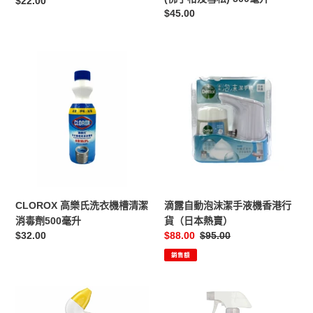
定
$22.00
柑
定
$45.00
價
及
價
雪
松)
CLOROX
滴
500
高
露
毫
樂
自
升
氏
動
洗
泡
衣
沫
機
潔
槽
手
清
液
潔
機
CLOROX 高樂氏洗衣機槽清潔
滴露自動泡沫潔手液機香港行
消
香
消毒劑500毫升
貨（日本熱賣）
毒
港
定
$32.00
售
$88.00
定
$95.00
劑
行
價
價
價
銷售額
500
貨
毫
（日
升
本
潔
MAGICLEAN
熱
廁
萬