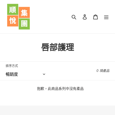
跳
到
內
搜尋
登入
購物車
容
商
唇部護理
品
系
排序方式
0 項產品
列
:
抱歉，此商品系列中沒有產品