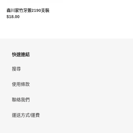
簽
2190
森川家竹牙簽2190支裝
支
定
$18.00
裝
價
快速連結
搜尋
使用條款
聯絡我們
運送方式/運費