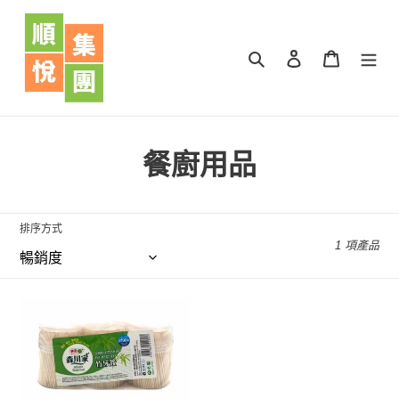
跳
到
內
搜尋
登入
購物車
容
商
餐廚用品
品
系
排序方式
1 項產品
列
:
森
川
家
竹
牙