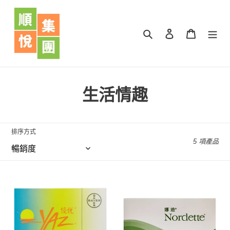
跳
到
內
搜尋
登入
購物車
容
商
生活情趣
品
系
排序方式
5 項產品
列
:
YAZ
NORDETTE
-
娜
優
迪
悅-
-
超
低