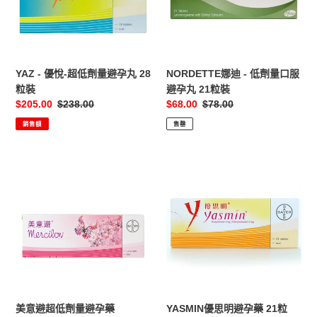
低
劑
劑
量
量
口
避
服
孕
避
YAZ - 優悅-超低劑量避孕丸 28
NORDETTE娜迪 - 低劑量口服
丸
孕
粒裝
避孕丸 21粒裝
28
丸
售
$205.00
定
$238.00
售
$68.00
定
$78.00
粒
21
價
價
價
價
銷售額
售罄
裝
粒
裝
美
YASMIN
意
優
避
思
超
明
低
避
劑
孕
量
藥
避
21
孕
粒
藥
美意避超低劑量避孕藥
YASMIN優思明避孕藥 21粒