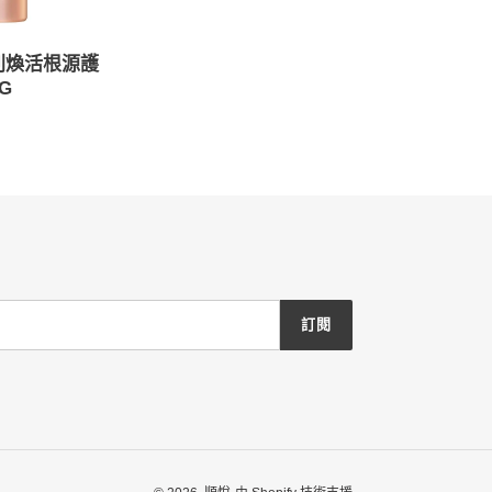
列煥活根源護
G
訂閱