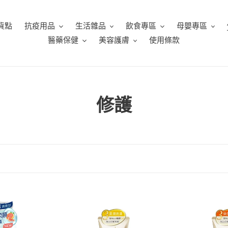
貨點
抗疫用品
生活雜品
飲食專區
母嬰專區
醫藥保健
美容護膚
使用條款
商
修護
品
系
列
:
PANTENE
PANTENE
3
3