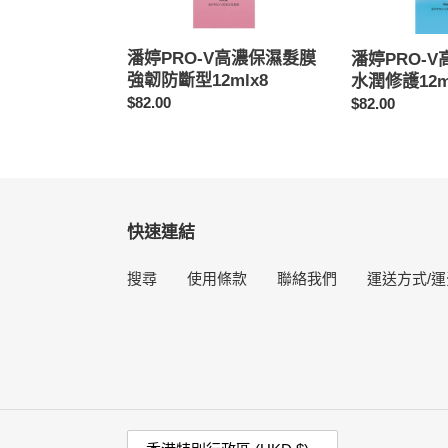
濕
濕
髮
髮
膜
膜
潘婷PRO-V高濃保濕髮膜
潘婷PRO-
強
水
強韌防斷型12mlx8
水潤修護12m
韌
潤
定
$82.00
定
$82.00
防
修
價
價
斷
護
型
12mlx
12mlx8
8
粒
快速連結
搜尋
使用條款
聯絡我們
運送方式/運
國