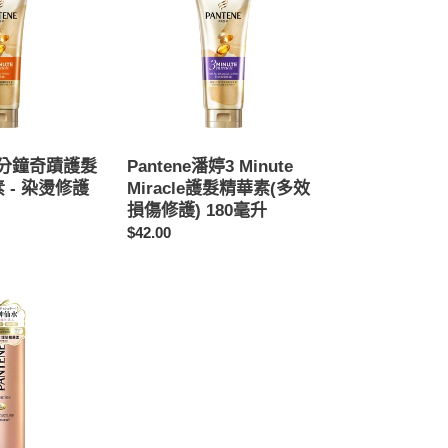
婷
3
Minute
Miracle
護
髮
精
華
 3分鐘奇蹟護髮
Pantene潘婷3 Minute
素
 - 染燙修護
Miracle護髮精華素(多效
(多
損傷修護) 180毫升
效
定
$42.00
損
價
傷
修
護)
180
毫
升