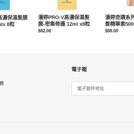
濕
活
髮
根
膜-
源
潘婷PRO-V高濃保濕髮
潘婷奇蹟系
V高濃保濕髮膜
密
護
膜-密集修護 12ml x8粒
髮精華素500
lx 8粒
集
髮
定
$82.00
定
$88.00
修
精
價
價
護
華
12ml
素
x8
500G
粒
電子報
費