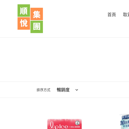
跳
到
首頁
取
內
容
排序方式
曼
Rejoice
秀
飄