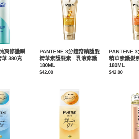
分
分
鐘
鐘
奇
奇
蹟
蹟
護
護
髮
髮
精
精
華
華
飄柔清爽修護瞬
PANTENE 3分鐘奇蹟護髮
PANTENE
素
素
華 380克
精華素護髮素 - 乳液修護
精華素護髮素
護
護
180ML
180ML
髮
髮
定
$42.00
定
$42.00
素
素
價
價
-
-
乳
染
潘
潘
液
燙
婷
婷
修
修
PRO-
奇
護
護
V
蹟
180ML
180ML
高
系
濃
列
保
煥