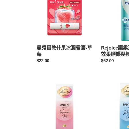
雷
柔
敦
清
什
爽
果
修
冰
護
潤
瞬
唇
效
膏-
柔
曼秀雷敦什果冰潤唇膏-草
Rejoice
草
順
莓
效柔順護髮精
莓
護
定
$22.00
定
$62.00
髮
價
價
精
華
380
潘
潘
克
婷
婷
PRO-
PRO-
V
V
高
高
濃
濃
保
保