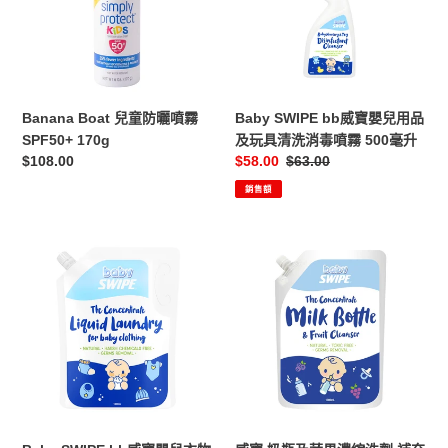
曬
嬰
噴
兒
霧
用
SPF50+
品
170g
及
Banana Boat 兒童防曬噴霧
Baby SWIPE bb威寶嬰兒用品
玩
SPF50+ 170g
及玩具清洗消毒噴霧 500毫升
具
定
$108.00
售
$58.00
定
$63.00
清
價
價
價
銷售額
洗
消
毒
Baby
威
噴
SWIPE
寶
霧
bb
奶
500
威
瓶
毫
寶
及
升
嬰
蔬
兒
果
衣
濃
物
縮
濃
洗