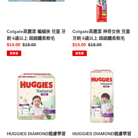
蝠
奇
俠
女
兒
俠
童
兒
牙
童
Colgate高露潔 蝙蝠俠 兒童 牙
Colgate高露潔 神奇女俠 兒童
刷
牙
刷 6歳以上 超細纖柔軟毛
牙刷 6歳以上 超細纖柔軟毛
6
刷
售
$14.00
定
$18.00
售
$14.00
定
$18.00
歳
6
價
價
價
價
銷售額
銷售額
以
歳
上
以
超
上
HUGGIES
HUGGIES
細
超
DIAMOND
DIAMOND
纖
細
親
親
柔
纖
膚
膚
軟
柔
學
學
毛
軟
習
習
毛
褲
褲
(加
珍
加
寶
大
裝
HUGGIES DIAMOND親膚學習
HUGGIES DIAMOND親膚學習
碼)
(加