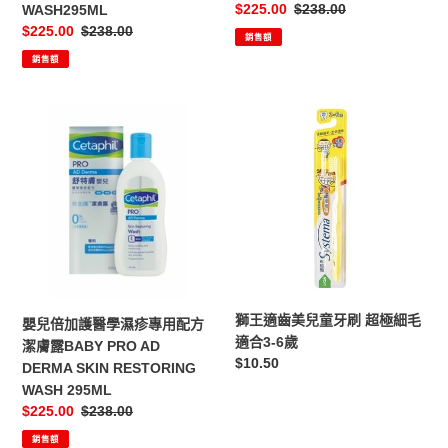
售
$225.00
定
$238.00
WASH295ML
方
方
價
價
售
$225.00
定
$238.00
潔
潤
銷售額
價
價
膚
銷售額
膚
露
霜
PRO
PRO
嬰
獅
AD
SKIN
兒
王
DERMA
RMOISTURIZER295ML
倍
適
SKIN
加
齒
RESTORING
護
美
WASH295ML
醫
兒
學
童
濕
牙
疹
刷
專
超
獅王適齒美兒童牙刷 超極細毛
嬰兒倍加護醫學濕疹專用配方
用
極
適合3-6歲
潔膚露BABY PRO AD
配
細
定
$10.50
DERMA SKIN RESTORING
方
毛
價
WASH 295ML
潔
適
售
$225.00
定
$238.00
膚
合
價
價
露
銷售額
3-