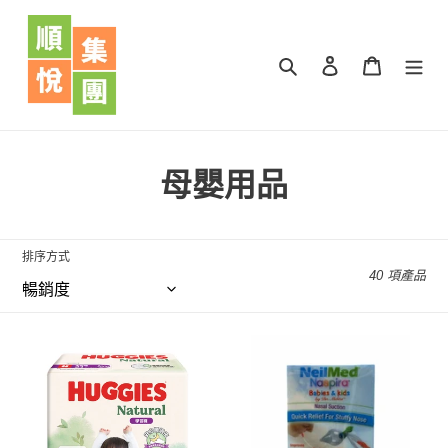
跳
到
內
搜尋
登入
購物車
容
商
母嬰用品
品
系
排序方式
40 項產品
列
:
HUGGIES
Neilmed
DIAMOND
naspira
親
babies&kids
膚
nasal
學
suction