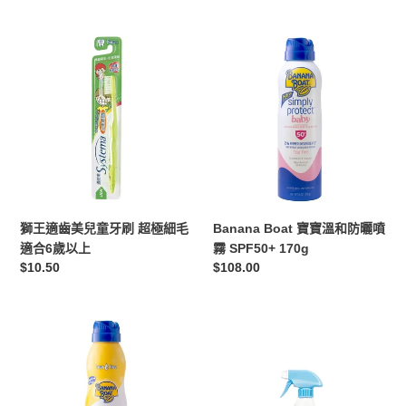
BABY
6
PRO
歲
獅
Banana
AD
王
Boat
DERMA
適
寶
SKIN
齒
寶
RESTORING
美
溫
WASH
兒
和
295ML
童
防
牙
曬
刷
噴
超
霧
獅王適齒美兒童牙刷 超極細毛
Banana Boat 寶寶溫和防曬噴
極
SPF50+
適合6歲以上
霧 SPF50+ 170g
細
170g
定
$10.50
定
$108.00
毛
價
價
適
合
Banana
Baby
6
Boat
SWIPE
歲
兒
bb
以
童
威
上
防
寶