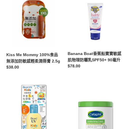
Me
Boat
Mommy
香
100%
蕉
食
船
品
寶
無
寶
添
敏
加
感
防
肌
Banana Boat香蕉船寶寶敏感
Kiss Me Mommy 100%食品
敏
物
肌物理防曬乳SPF50+ 90毫升
無添加防敏感輕柔潤唇膏 2.5g
感
理
定
$78.00
定
$38.00
輕
防
價
價
柔
曬
潤
乳
Biore
舒
唇
SPF50+
碧
特
膏
90
柔
膚
2.5g
毫
兒
潤
升
童
膚
溫
膏
和
MOISTURSING