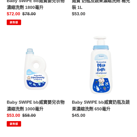
Baby SWIPE bb威寶嬰兒衣物
威寶 奶瓶及蔬果濃縮洗劑 補充
縮
劑
濃縮洗劑 1800毫升
裝 1L
洗
補
售
$72.00
定
$78.00
定
$53.00
劑
充
價
價
價
銷售額
1800
裝
毫
1L
升
Baby
Baby
SWIPE
SWIPE
bb
bb
威
威
寶
寶
嬰
奶
兒
瓶
衣
及
物
蔬
濃
果
Baby SWIPE bb威寶嬰兒衣物
Baby SWIPE bb威寶奶瓶及蔬
縮
濃
濃縮洗劑 1000毫升
果濃縮洗劑 650毫升
洗
縮
售
$53.00
定
$58.00
定
$45.00
劑
洗
價
價
價
銷售額
1000
劑
毫
650