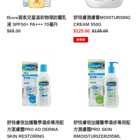
物
CREAM
理
550G
防
Biore碧柔兒童溫和物理防曬乳
舒特膚潤膚膏MOISTURSING
曬
液 SPF50+ PA+++ 70毫升
CREAM 550G
乳
定
$68.00
售
$125.00
定
$138.00
液
價
價
價
銷售額
SPF50+
PA+++
70
舒
舒
毫
特
特
升
膚
膚
倍
倍
加
加
護
護
醫
醫
學
學
濕
濕
疹
疹
舒特膚倍加護醫學濕疹專用配
舒特膚倍加護醫學濕疹專用配
專
專
方潔膚露PRO AD DERMA
方潤膚霜PRO SKIN
用
用
SKIN RESTORING
RMOISTURIZER295ML
配
配