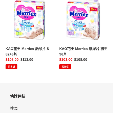
花
花
王
王
Merries
Merries
紙
紙
尿
尿
片
片
S
初
82+6
生
片
96
KAO花王 Merries 紙尿片 S
KAO花王 Merries 紙尿片 初生
片
82+6片
96片
售
$108.00
定
$113.00
售
$103.00
定
$108.00
價
價
價
價
銷售額
銷售額
快速連結
搜尋