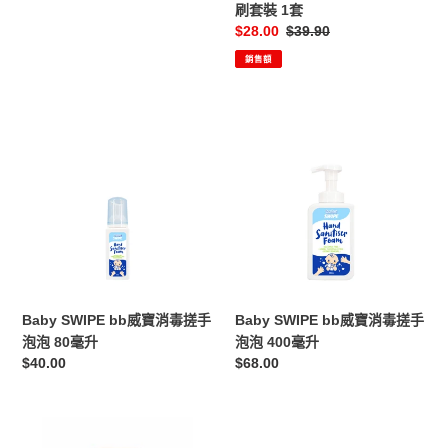
套
刷套裝 1套
裝
售
$28.00
定
$39.90
1
價
價
銷售額
套
Baby
Baby
SWIPE
SWIPE
bb
bb
威
威
寶
寶
消
消
毒
毒
搓
搓
手
手
泡
泡
Baby SWIPE bb威寶消毒搓手
Baby SWIPE bb威寶消毒搓手
泡
泡
泡泡 80毫升
泡泡 400毫升
80
400
定
$40.00
定
$68.00
毫
毫
價
價
升
升
Kiss
Banana