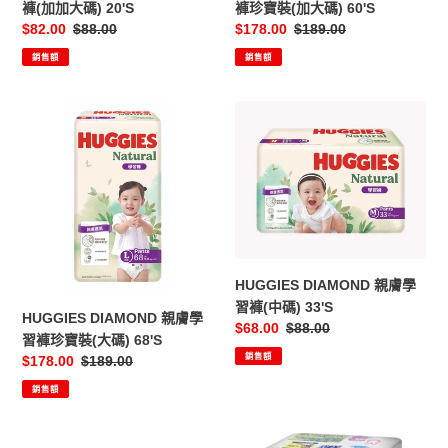
褲珍寶裝(加大碼) 60'S
褲(加加大碼) 20'S
20'S
大
售
$178.00
定
$189.00
售
$82.00
定
$88.00
碼)
價
價
價
價
銷售額
銷售額
60'S
HUGGIES
HUGGIES
DIAMOND
DIAMOND
親
親
膚
膚
學
學
習
習
褲
褲
珍
(中
HUGGIES DIAMOND 親膚學
寶
碼)
習褲(中碼) 33'S
裝
33'S
HUGGIES DIAMOND 親膚學
售
$68.00
定
$88.00
(大
習褲珍寶裝(大碼) 68'S
價
價
碼)
銷售額
售
$178.00
定
$189.00
68'S
價
價
銷售額
HUGGIES
KAO