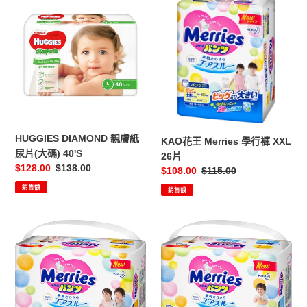
DIAMOND
花
親
王
膚
Merries
紙
學
尿
行
片
褲
(大
XXL
碼)
26
40'S
片
HUGGIES DIAMOND 親膚紙
KAO花王 Merries 學行褲 XXL
尿片(大碼) 40'S
26片
售
$128.00
定
$138.00
售
$108.00
定
$115.00
價
價
價
價
銷售額
銷售額
KAO
KAO
花
花
王
王
Merries
Merries
學
學
行
行