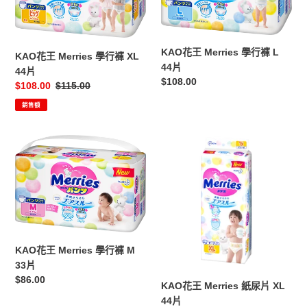
褲
褲
XL
L
44
44
KAO花王 Merries 學行褲 L
片
片
KAO花王 Merries 學行褲 XL
44片
44片
定
$108.00
售
$108.00
定
$115.00
價
價
價
銷售額
KAO
KAO
花
花
王
王
Merries
Merries
學
紙
行
尿
褲
片
M
XL
KAO花王 Merries 學行褲 M
33
44
33片
片
片
定
$86.00
KAO花王 Merries 紙尿片 XL
價
44片