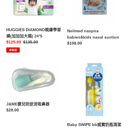
習
褲
(加
加
加
HUGGIES DIAMOND親膚學習
Neilmed naspira
大
褲(加加加大碼) 24'S
babies&kids nasal suction
碼)
售
$125.00
定
$135.00
定
$108.00
24'S
價
價
價
銷售額
J&ME
Baby
嬰
SWIPE
兒
bb
防
威
逆
寶
流
奶
吸
瓶
J&ME嬰兒防逆流吸鼻器
鼻
清
定
$28.00
器
潔
價
刷
Baby SWIPE bb威寶奶瓶清潔