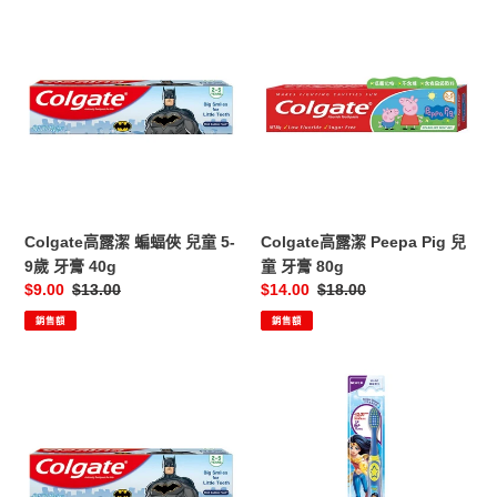
升
毫
Colgate
Colgate
升
高
高
露
露
潔
潔
蝙
Peepa
蝠
Pig
俠
兒
兒
童
童
牙
5-
膏
Colgate高露潔 蝙蝠俠 兒童 5-
Colgate高露潔 Peepa Pig 兒
9
80g
9歲 牙膏 40g
童 牙膏 80g
歲
售
$9.00
定
$13.00
售
$14.00
定
$18.00
牙
價
價
價
價
銷售額
銷售額
膏
40g
Colgate
Colgate
高
高
露
露
潔
潔
蝙
神