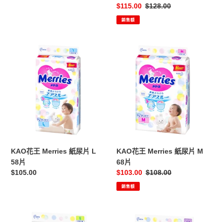
售
$115.00
定
$128.00
價
價
銷售額
KAO
KAO
花
花
王
王
Merries
Merries
紙
紙
尿
尿
片
片
L
M
58
68
片
片
KAO花王 Merries 紙尿片 L
KAO花王 Merries 紙尿片 M
58片
68片
定
$105.00
售
$103.00
定
$108.00
價
價
價
銷售額
KAO
KAO