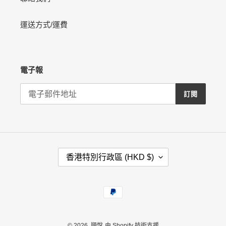
運送方式/運費
電子報
訂閱
國
香港特別行政區 (HKD $)
家
/
地
付
區
款
方
式
© 2026,
順悅
由 Shopify 技術支援