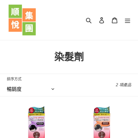
跳
到
內
搜尋
登入
購物車
容
商
染髮劑
品
系
排序方式
2 項產品
列
:
50
50
惠
惠
天
天
然
然
海
海