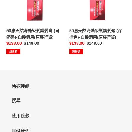
藻
藻
染
染
髮
髮
護
護
髮
髮
50惠天然海藻染髮護髮膏 (自
50惠天然海藻染髮護髮膏 (深
膏
膏
然黑)-白髮適用(原裝行貨)
棕色)-白髮適用(原裝行貨)
(自
(深
售
$138.00
定
$148.00
售
$138.00
定
$148.00
然
棕
價
價
價
價
銷售額
銷售額
黑)-
色)-
白
白
髮
髮
適
適
用
用
(原
(原
快速連結
裝
裝
行
行
搜尋
貨)
貨)
使用條款
聯絡我們