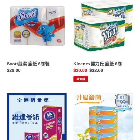
隨
絲
健
機
潔
力
發
廚
氏
送)
紙
廚
250'S
6
紙
卷
6
裝
卷
Scott絲潔 廚紙 6卷裝
Kleenex健力氏 廚紙 6卷
定
$29.00
售
$30.00
定
$32.00
價
價
價
銷售額
維
倩
達
絲
（Vinda）-
（ZENSES）-
金
親
裝
膚
至
殺
尊
菌