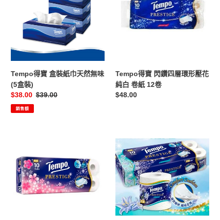
盒
閃
裝
鑽
紙
四
巾
層
天
環
然
形
無
壓
Tempo得寶 盒裝紙巾天然無味
Tempo得寶 閃鑽四層環形壓花
味
花
(5盒裝)
純白 卷紙 12卷
(5
純
售
$38.00
定
$39.00
定
$48.00
盒
白
價
價
價
銷售額
裝)
卷
紙
12
Tempo
Tempo
卷
得
得
寶
寶
閃
閃
鑽
鑽
四
四
層
層
環
環