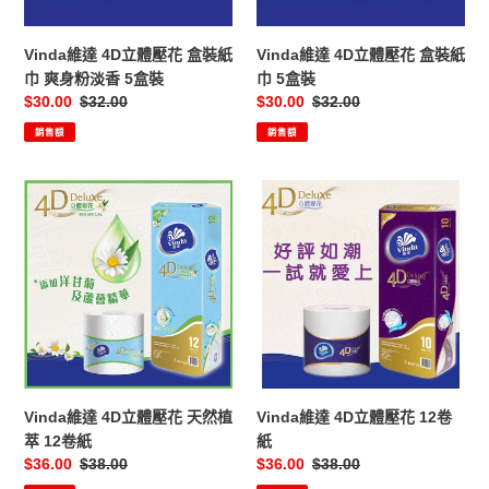
盒
盒
裝
裝
Vinda維達 4D立體壓花 盒裝紙
Vinda維達 4D立體壓花 盒裝紙
紙
紙
巾 爽身粉淡香 5盒裝
巾 5盒裝
巾
巾
售
$30.00
定
$32.00
售
$30.00
定
$32.00
爽
5
價
價
價
價
銷售額
銷售額
身
盒
粉
裝
淡
Vinda
Vinda
香
維
維
5
達
達
盒
4D
4D
裝
立
立
體
體
壓
壓
花
花
天
12
然
卷
Vinda維達 4D立體壓花 天然植
Vinda維達 4D立體壓花 12卷
植
紙
萃 12卷紙
紙
萃
售
$36.00
定
$38.00
售
$36.00
定
$38.00
12
價
價
價
價