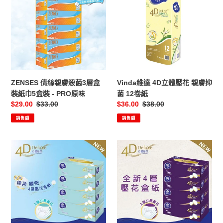
絲
達
親
4D
膚
立
殺
體
菌
壓
3
花
層
親
盒
膚
ZENSES 倩絲親膚殺菌3層盒
Vinda維達 4D立體壓花 親膚抑
裝
抑
裝紙巾5盒裝 - PRO原味
菌 12卷紙
紙
菌
售
$29.00
定
$33.00
售
$36.00
定
$38.00
巾
12
價
價
價
價
銷售額
銷售額
5
卷
盒
紙
裝
Vinda
Vinda
-
維
維
PRO
達
達
原
4D
4D
味
立
立
體
體
壓
壓
花
花