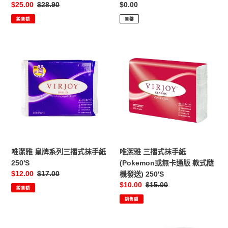
售
$25.00
定
$28.90
定
$0.00
價
價
價
銷售額
售罄
唯
唯
潔
潔
雅
雅
皇
三
牌
摺
系
式
列
抹
三
手
摺
紙
式
(Pokemon
唯潔雅 皇牌系列三摺式抹手紙
唯潔雅 三摺式抹手紙
抹
或
250'S
(Pokemon或無卡通版 款式隨
手
無
售
$12.00
定
$17.00
機發送) 250'S
紙
卡
價
價
售
$10.00
定
$15.00
銷售額
250'S
通
價
價
銷售額
版
款
式
Scott
Kleenex