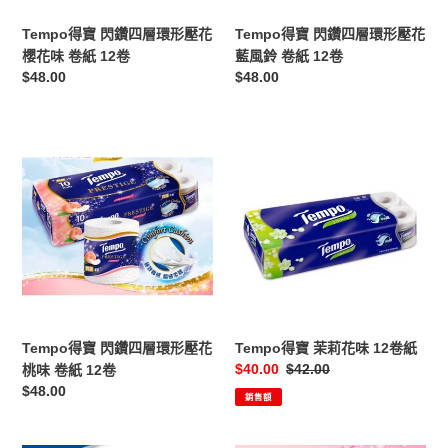
形
形
壓
壓
Tempo得寶 閃鑽四層環形壓花
Tempo得寶 閃鑽四層環形壓花
花
花
櫻花味 卷紙 12卷
藍風鈴 卷紙 12卷
櫻
藍
定
$48.00
定
$48.00
花
風
價
價
味
鈴
卷
卷
Tempo
Tempo
紙
紙
得
得
12
12
寶
寶
卷
卷
閃
茉
鑽
莉
四
花
層
味
環
12
形
卷
壓
紙
Tempo得寶 閃鑽四層環形壓花
Tempo得寶 茉莉花味 12卷紙
花
售
$40.00
定
$42.00
桃味 卷紙 12卷
桃
價
價
定
$48.00
銷售額
味
價
卷