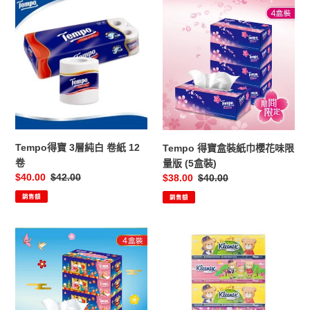
紙
Tempo
Tempo
12
得
得
卷
寶
寶
3
盒
層
裝
純
紙
白
巾
卷
櫻
紙
花
12
味
Tempo得寶 3層純白 卷紙 12
Tempo 得寶盒裝紙巾櫻花味限
卷
限
卷
量版 (5盒裝)
量
售
$40.00
定
$42.00
售
$38.00
定
$40.00
版
價
價
價
價
銷售額
銷售額
(5
盒
裝)
Tempo
Kleenex
得
健
寶
力
甜
氏
心
小