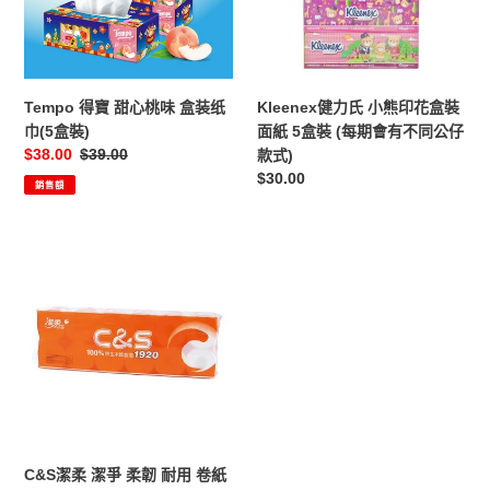
桃
熊
味
印
盒
花
装
盒
纸
裝
Tempo 得寶 甜心桃味 盒装纸
Kleenex健力氏 小熊印花盒裝
巾
面
巾(5盒裝)
面紙 5盒裝 (每期會有不同公仔
(5
紙
售
$38.00
定
$39.00
款式)
盒
5
價
價
定
$30.00
銷售額
裝)
盒
價
裝
(每
C&S
期
潔
會
柔
有
潔
不
爭
同
柔
公
韌
仔
耐
款
用
式)
卷
C&S潔柔 潔爭 柔韌 耐用 卷紙
紙