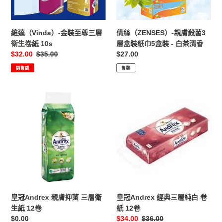
三
3
層
層
衛
盒
維達（Vinda）-金裝至尊三層
倩絲（ZENSES）-親膚殺菌3
生
裝
衛生卷紙 10s
層盒裝紙巾5盒裝 - 白茶清香
卷
紙
售
$32.00
定
$35.00
定
$27.00
紙
巾
價
價
價
銷售額
售罄
10s
5
盒
裝
皇
皇
-
冠
冠
白
Andrex
Andrex
茶
親
經
清
膚
典
香
抑
三
菌
層
三
純
層
白
衛
卷
皇冠Andrex 親膚抑菌 三層衛
皇冠Andrex 經典三層純白 卷
生
紙
生紙 12卷
紙 12卷
紙
12
定
$0.00
售
$34.00
定
$36.00