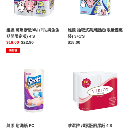
紙
萬
9
用
吋
廚
(P
紙
助
(限
維達 萬用廚紙9吋 (P助與兔兔
維達 抽取式萬用廚紙(限量優惠
與
量
期間限定版) 4'S
裝) 3+1'S
兔
優
售
$18.00
定
$22.90
定
$18.00
兔
惠
價
價
價
銷售額
期
裝)
間
3+1'S
限
絲
唯
定
潔
潔
版)
耐
雅
4'S
洗
超
紙
索
PC
版
廚
房
紙
4'S
絲潔 耐洗紙 PC
唯潔雅 超索版廚房紙 4'S