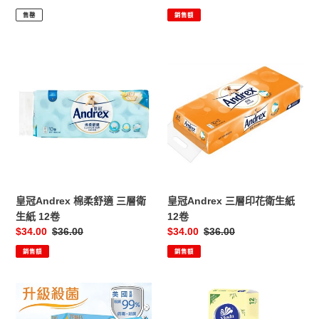
12
卷
價
價
價
售罄
銷售額
卷
皇
皇
冠
冠
Andrex
Andrex
棉
三
柔
層
舒
印
適
花
三
衛
層
生
衛
紙
皇冠Andrex 棉柔舒適 三層衛
皇冠Andrex 三層印花衛生紙
生
12
生紙 12卷
12卷
紙
卷
售
$34.00
定
$36.00
售
$34.00
定
$36.00
12
價
價
價
價
銷售額
銷售額
卷
ZENSES
Vinda
倩
維