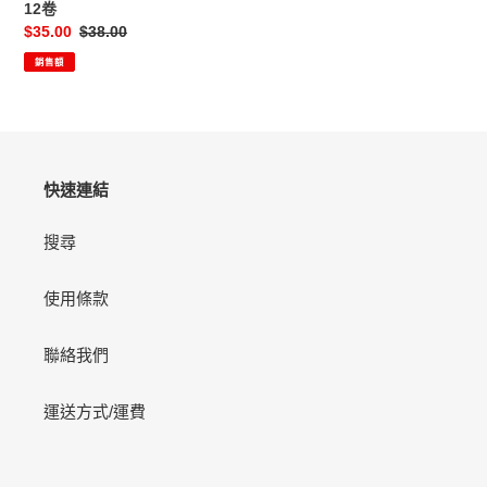
12卷
12
售
$35.00
定
$38.00
卷
價
價
銷售額
快速連結
搜尋
使用條款
聯絡我們
運送方式/運費