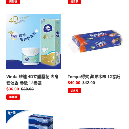
銷售額
銷售額
卷
紙
Vinda
Tempo
維
得
達
寶
4D
蘋
立
果
體
木
壓
味
花
12
爽
卷
身
紙
Vinda 維達 4D立體壓花 爽身
Tempo得寶 蘋果木味 12卷紙
粉
售
$40.00
定
$42.00
粉淡香 卷紙 12卷裝
淡
價
價
售
$36.00
定
$38.00
銷售額
香
價
價
銷售額
卷
紙
12
Tempo
Tempo
卷
得
得
裝
寶
寶