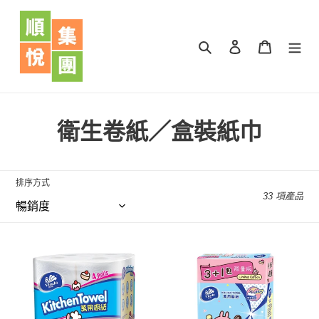
跳
到
內
搜尋
登入
購物車
容
商
衛生卷紙／盒裝紙巾
品
系
排序方式
33 項產品
列
:
維
維
達
達
萬
抽
用
取
廚
式