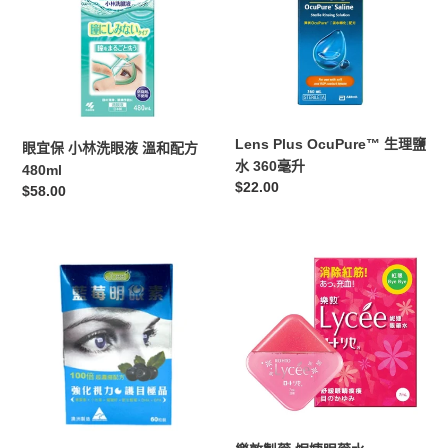
裝
小
生
10
林
理
毫
洗
鹽
升
眼
水
液
360
溫
毫
和
升
Lens Plus OcuPure™ 生理鹽
眼宜保 小林洗眼液 溫和配方
配
水 360毫升
480ml
方
定
$22.00
定
$58.00
480ml
價
價
藍
樂
莓
敦
明
製
眼
藥
素
妮
60
婕
粒
眼
裝
藥
(含
水