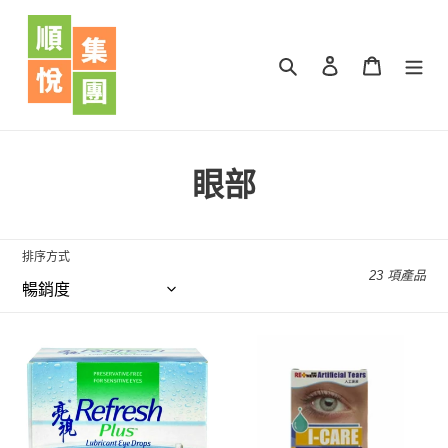
跳
到
內
搜尋
登入
購物車
容
商
眼部
品
系
排序方式
23 項產品
列
:
亮
I-
視
CARE
人
透
工
明
淚
質