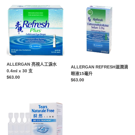
ALLERGAN
ALLERGAN
亮
REFRESH
視
滋
人
潤
工
滴
淚
眼
水
液
0.4ml
15
x
毫
30
升
ALLERGAN 亮視人工淚水
ALLERGAN REFRESH滋潤滴
支
0.4ml x 30 支
眼液15毫升
定
$63.00
定
$63.00
價
價
Alcon
-
淚
然
人
工