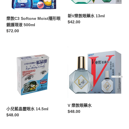
眼
13ml
鏡
護
新V樂敦眼藥水 13ml
樂敦C3 Softone Moist隱形眼
理
定
$42.00
鏡護理液 500ml
液
價
定
$72.00
500ml
價
小
V
兒
樂
藍
敦
晶
眼
靈
藥
眼
水
水
14.5ml
V 樂敦眼藥水
小兒藍晶靈眼水 14.5ml
定
$48.00
定
$48.00
價
價