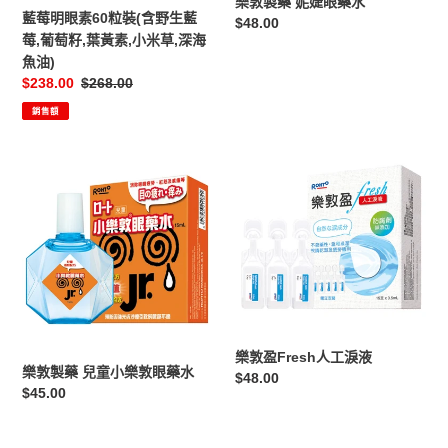
樂敦製藥 妮婕眼藥水
野
藍莓明眼素60粒裝(含野生藍
定
$48.00
生
莓,葡萄籽,葉黃素,小米草,深海
價
藍
魚油)
莓,
售
$238.00
定
$268.00
葡
價
價
銷售額
萄
籽,
葉
樂
樂
黃
敦
敦
素,
製
盈
小
藥
Fresh
米
兒
人
草,
童
工
深
小
淚
海
樂
液
魚
敦
油)
樂敦盈Fresh人工淚液
眼
樂敦製藥 兒童小樂敦眼藥水
定
$48.00
藥
定
$45.00
價
水
價