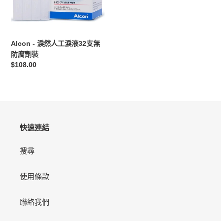
淚
液
32
支
Alcon - 淚然人工淚液32支無
無
防腐劑裝
防
定
$108.00
腐
價
劑
裝
快速連結
搜尋
使用條款
聯絡我們