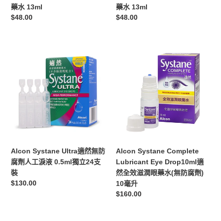
眼
藥
藥水 13ml
藥水 13ml
藥
水
定
$48.00
定
$48.00
水
13ml
價
價
13ml
Alcon
Alcon
Systane
Systane
Ultra
Complete
適
Lubricant
然
Eye
無
Drop10ml
防
適
腐
然
劑
全
人
效
Alcon Systane Ultra適然無防
Alcon Systane Complete
工
滋
腐劑人工淚液 0.5ml獨立24支
Lubricant Eye Drop10ml適
淚
潤
裝
然全效滋潤眼藥水(無防腐劑)
液
眼
定
$130.00
10毫升
0.5ml
藥
價
定
$160.00
獨
水
價
立
(無