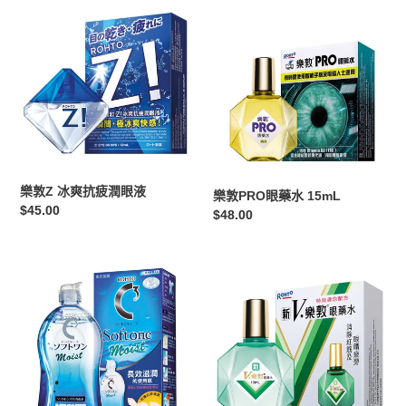
樂
樂
敦
敦
Z
PRO
冰
眼
爽
藥
抗
水
疲
15mL
潤
眼
液
樂敦Z 冰爽抗疲潤眼液
樂敦PRO眼藥水 15mL
定
$45.00
定
$48.00
價
價
樂
新
敦
V
C3
樂
Softone
敦
Moist
眼
隱
藥
形
水