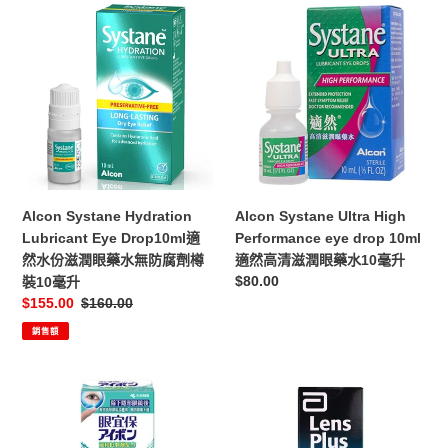
24
防
Alcon
Alcon
支
腐
Systane
Systane
裝
劑)
Hydration
Ultra
10
Lubricant
High
毫
Eye
Performance
升
Drop10ml
eye
適
drop
然
10ml
水
適
份
然
Alcon Systane Hydration
Alcon Systane Ultra High
滋
高
Lubricant Eye Drop10ml適
Performance eye drop 10ml
潤
清
然水份滋潤眼藥水無防腐劑樽
適然高清滋潤眼藥水10毫升
眼
滋
定
$80.00
裝10毫升
藥
潤
價
售
$155.00
定
$160.00
水
眼
價
價
銷售額
無
藥
防
水
腐
10
眼
Lens
劑
毫
宜
Plus
樽
升
保
OcuPure™