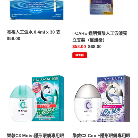
水
酸
0.4ml
人
x
工
30
淚
支
液
亮視人工淚水 0.4ml x 30 支
I-CARE 透明質酸人工淚液獨
獨
定
$59.00
立支裝（醫護級）
立
價
售
$58.00
定
$68.00
支
價
價
銷售額
裝
（醫
護
樂
樂
級）
敦
敦
C3
C3
Moist
Cool+隱
隱
形
形
眼
眼
鏡
鏡
專
專
用
用
眼
樂敦C3 Moist隱形眼鏡專用眼
樂敦C3 Cool+隱形眼鏡專用眼