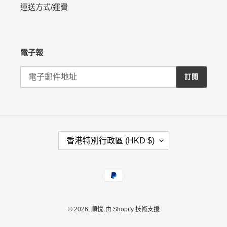
運送方式/運費
電子報
訂閱
國
香港特別行政區 (HKD $)
家
/
地
付
區
款
方
式
© 2026,
順悅
由 Shopify 技術支援