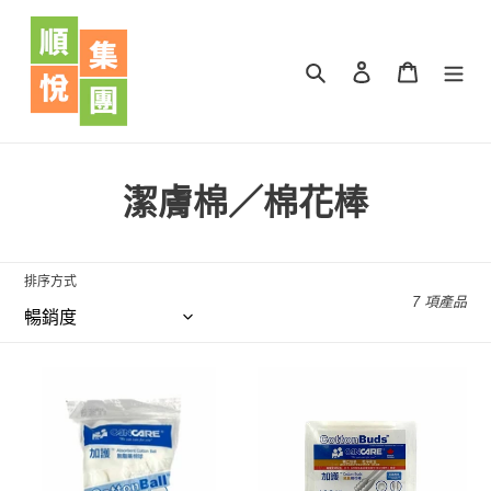
跳
到
內
搜尋
登入
購物車
容
商
潔膚棉／棉花棒
品
系
排序方式
7 項產品
列
:
加
加
護
護
脫
紙
脂
籤
藥
棉