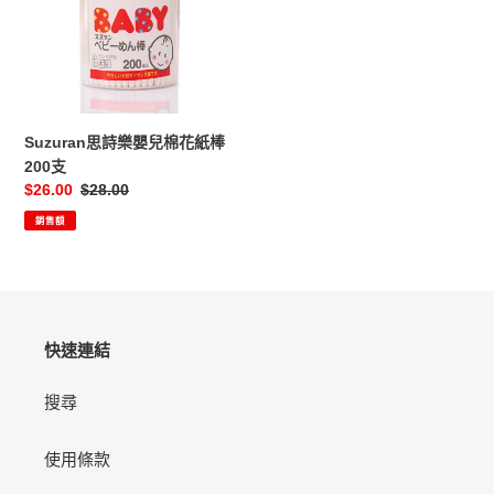
嬰
兒
棉
花
紙
棒
Suzuran思詩樂嬰兒棉花紙棒
200
200支
支
售
$26.00
定
$28.00
價
價
銷售額
快速連結
搜尋
使用條款