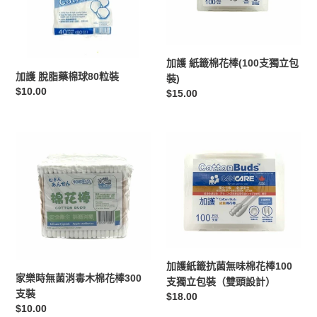
棉
花
球
棒
80
(100
粒
支
加護 紙籤棉花棒(100支獨立包
裝
獨
加護 脫脂藥棉球80粒裝
裝)
立
定
$10.00
定
$15.00
包
價
價
裝)
家
加
樂
護
時
紙
無
籤
菌
抗
消
菌
毒
無
木
味
棉
棉
加護紙籤抗菌無味棉花棒100
花
花
家樂時無菌消毒木棉花棒300
支獨立包裝（雙頭設計）
棒
棒
支裝
定
$18.00
定
$10.00
300
100
價