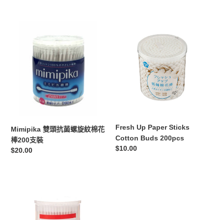
價
支
支
裝
獨
Mimipika
Fresh
立
雙
Up
包
頭
Paper
裝
抗
Sticks
（雙
菌
Cotton
頭
螺
Buds
設
旋
200pcs
計）
紋
棉
花
Fresh Up Paper Sticks
Mimipika 雙頭抗菌螺旋紋棉花
棒
Cotton Buds 200pcs
棒200支裝
200
定
$10.00
定
$20.00
支
價
價
裝
Suzuran
思
詩
樂