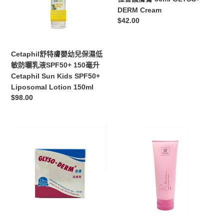
幼
50ml
DERM Cream
兒
GLYSO-
定
$42.00
保
DERM
價
濕
Cream
低
Cetaphil舒特膚嬰幼兒保濕低
敏
敏防曬乳液SPF50+ 150毫升
防
Cetaphil Sun Kids SPF50+
曬
Liposomal Lotion 150ml
乳
定
$98.00
液
價
SPF50+
150
佳
科
毫
善
士
升
護
威
Cetaphil
膚
手
Sun
膏
部
Kids
120ml
及
SPF50+
GLYSO-
身
Liposomal
DERM
體
Lotion
Cream120ml
潤
150ml