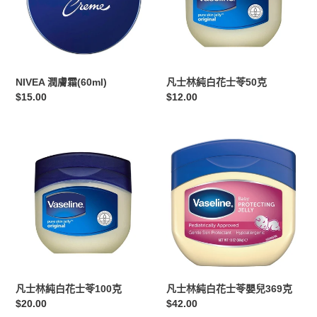
花
士
苓
50
克
NIVEA 潤膚霜(60ml)
凡士林純白花士苓50克
定
$15.00
定
$12.00
價
價
凡
凡
士
士
林
林
純
純
白
白
花
花
士
士
苓
苓
100
嬰
克
兒
凡士林純白花士苓100克
凡士林純白花士苓嬰兒369克
369
定
$20.00
定
$42.00
克