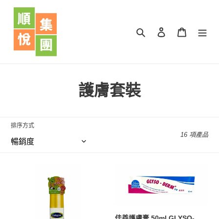
跳
到
內
搜尋
登入
購物車
容
商
護膚套裝
品
系
排序方式
16 項產品
列
:
Cetaphil
佳
舒
善
特
護
膚
膚
嬰
膏
佳善護膚膏 50ml GLYSO-