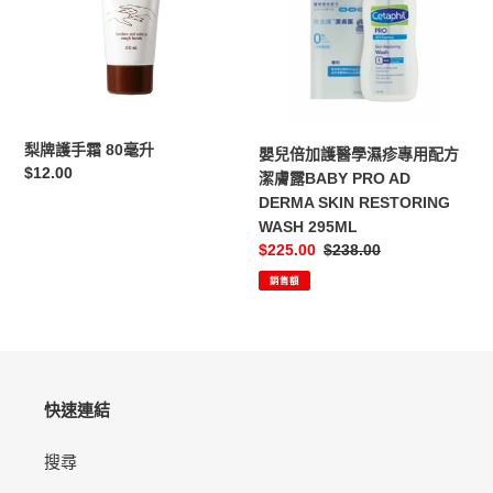
霜
護
80
醫
毫
學
升
濕
疹
專
梨牌護手霜 80毫升
嬰兒倍加護醫學濕疹專用配方
用
定
$12.00
潔膚露BABY PRO AD
配
價
DERMA SKIN RESTORING
方
WASH 295ML
潔
售
$225.00
定
$238.00
膚
價
價
露
銷售額
BABY
PRO
AD
DERMA
SKIN
快速連結
RESTORING
WASH
搜尋
295ML