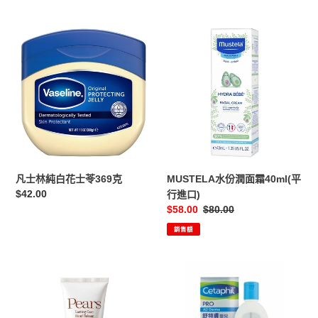
價
價
凡
MUSTELA
士
水
林
份
純
潤
白
面
花
霜
士
40ml(平
苓
行
369
進
克
口)
凡士林純白花士苓369克
MUSTELA水份潤面霜40ml(平
定
$42.00
行進口)
價
售
$58.00
定
$80.00
價
價
銷售額
梨
嬰
牌
兒
護
倍
手
加