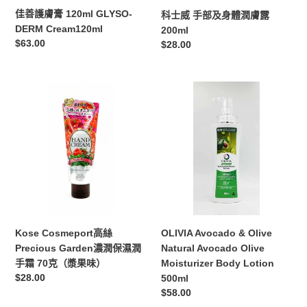
膚
佳善護膚膏 120ml GLYSO-
科士威 手部及身體潤膚露
露
DERM Cream120ml
200ml
200ml
定
$63.00
定
$28.00
價
價
Kose
OLIVIA
Cosmeport
Avocado
高
&
絲
Olive
Precious
Natural
Garden
Avocado
濃
Olive
潤
Moisturizer
保
Body
濕
Lotion
Kose Cosmeport高絲
OLIVIA Avocado & Olive
潤
500ml
Precious Garden濃潤保濕潤
Natural Avocado Olive
手
手霜 70克（漿果味）
Moisturizer Body Lotion
霜
定
$28.00
500ml
70
價
定
$58.00
克
價