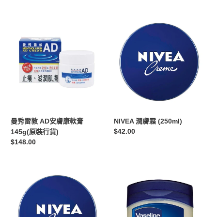
（漿
果
曼
NIVEA
味）
秀
潤
雷
膚
敦
霜
AD
(250ml)
安
膚
康
軟
膏
曼秀雷敦 AD安膚康軟膏
NIVEA 潤膚霜 (250ml)
145g(原
定
$42.00
145g(原裝行貨)
裝
價
定
$148.00
行
價
貨)
NIVEA
凡
潤
士
膚
林
霜
純
(60ml)
白