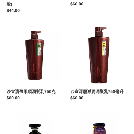
克
定
$60.00
款)
價
定
$44.00
價
沙
沙
宣
宣
清
深
盈
層
柔
滋
順
潤
潤
潤
髮
髮
乳
乳
750
750
沙宣清盈柔順潤髮乳750克
沙宣深層滋潤潤髮乳750毫升
克
毫
定
$60.00
定
$60.00
升
價
價
Moist
Moist
Diane
Diane
香
香