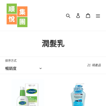
跳
到
內
搜尋
登入
購物車
容
商
潤髮乳
品
系
排序方式
21 項產品
列
:
Cetaphil
Essential
Daily
Purify
Hydrating
鎖
Lotion
水
舒
淨