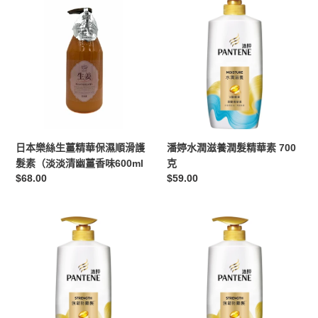
髮
髮
本
婷
根
絲
樂
水
適
適
絲
潤
用)
用)
生
滋
330
330
薑
養
毫
毫
精
潤
升
升
華
髮
保
精
濕
華
潘婷水潤滋養潤髮精華素 700
日本樂絲生薑精華保濕順滑護
順
素
克
髮素（淡淡清幽薑香味600ml
滑
700
定
$59.00
定
$68.00
護
克
價
價
髮
素
潘
潘
（淡
婷
婷
淡
染
pro-
清
燙
V
幽
修
精
薑
護
華
香
潤
強