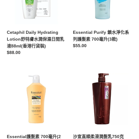
特
化
膚
系
水
列
潤
護
保
髮
Cetaphil Daily Hydrating
Essential Purify 鎖水淨化系
濕
素
Lotion舒特膚水潤保濕日間乳
列護髮素 700毫升(3款)
日
700
定
$55.00
液88ml(香港行貨裝)
間
毫
價
定
$88.00
乳
升
價
液
(3
88ml(香
款)
Essential
沙
港
護
宣
行
髮
直
貨
素
順
裝)
700
柔
毫
滑
升
潤
(2
髮
款)
乳
750
Essential護髮素 700毫升(2
沙宣直順柔滑潤髮乳750克