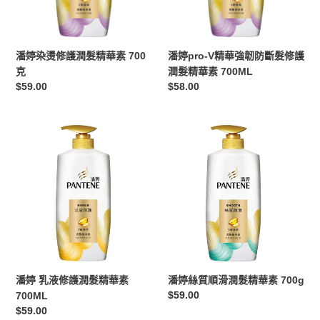
味
髮
韌
600ml
精
防
華
斷
潘婷染燙修護潤髮精華素 700
潘婷pro-V精華強韌防斷髮修護
素
髮
克
潤髮精華素 700ML
700
修
定
$59.00
定
$58.00
克
護
價
價
潤
髮
潘
潘
精
婷
婷
華
乳
絲
素
液
質
700ML
修
順
護
滑
潤
潤
髮
髮
精
精
華
華
潘婷 乳液修護潤髮精華素
潘婷絲質順滑潤髮精華素 700g
素
素
定
$59.00
700ML
700ML
700g
價
定
$59.00