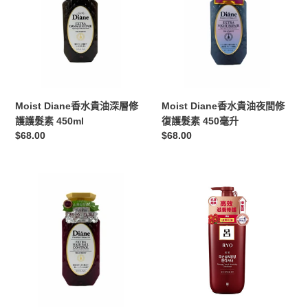
水
水
貴
貴
油
油
深
夜
層
間
修
修
護
復
Moist Diane香水貴油深層修
Moist Diane香水貴油夜間修
護
護
護護髮素 450ml
復護髮素 450毫升
髮
髮
定
$68.00
定
$68.00
素
素
價
價
450ml
450
毫
Moist
Ryo
升
Diane
呂
香
韓
水
方
貴
修
油
護
豐
潤
盈
髮
防
乳