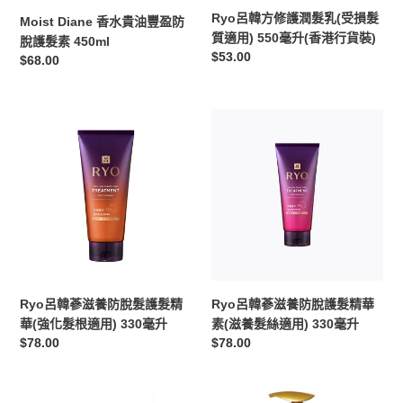
脫
(受
Ryo呂韓方修護潤髮乳(受損髮
Moist Diane 香水貴油豐盈防
護
損
質適用) 550毫升(香港行貨裝)
脫護髮素 450ml
髮
髮
定
$53.00
定
$68.00
素
質
價
價
450ml
適
用)
Ryo
Ryo
550
呂
呂
毫
韓
韓
升
蔘
蔘
(香
滋
滋
港
養
養
行
防
防
貨
脫
脫
裝)
髮
護
護
髮
Ryo呂韓蔘滋養防脫髮護髮精
Ryo呂韓蔘滋養防脫護髮精華
髮
精
華(強化髮根適用) 330毫升
素(滋養髮絲適用) 330毫升
精
華
定
$78.00
定
$78.00
華
素
價
價
(強
(滋
化
養
日
潘