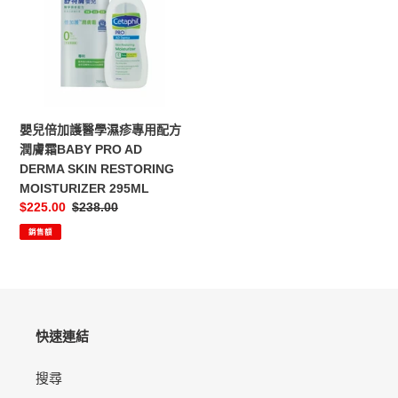
加
護
醫
學
濕
疹
專
嬰兒倍加護醫學濕疹專用配方
用
潤膚霜BABY PRO AD
配
DERMA SKIN RESTORING
方
MOISTURIZER 295ML
潤
售
$225.00
定
$238.00
膚
價
價
霜
銷售額
BABY
PRO
AD
DERMA
SKIN
快速連結
RESTORING
MOISTURIZER
搜尋
295ML