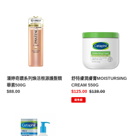
價
潘
舒
婷
特
奇
膚
蹟
潤
系
膚
列
膏
煥
MOISTURSING
活
CREAM
根
550G
源
潘婷奇蹟系列煥活根源護髮精
舒特膚潤膚膏MOISTURSING
護
華素500G
CREAM 550G
髮
定
$88.00
售
$125.00
定
$138.00
精
價
價
價
銷售額
華
素
500G
嬰
兒
倍