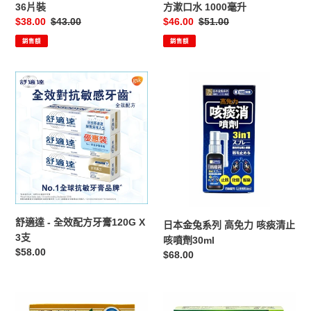
片
漱
36片裝
方漱口水 1000毫升
裝
口
售
$38.00
定
$43.00
售
$46.00
定
$51.00
水
價
價
價
價
銷售額
銷售額
1000
毫
升
舒
日
適
本
達
金
-
兔
全
系
效
列
配
高
方
免
牙
力
膏
咳
舒適達 - 全效配方牙膏120G X
日本金兔系列 高免力 咳痰清止
120G
痰
3支
咳噴劑30ml
X
清
定
$58.00
定
$68.00
3
止
價
價
支
咳
噴
Propolis
Painless
劑