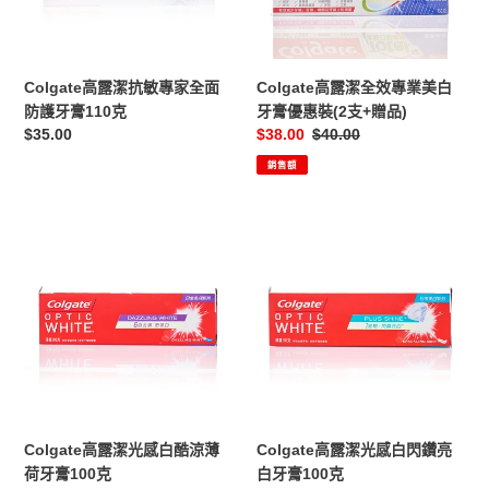
專
專
家
業
全
美
面
白
Colgate高露潔抗敏專家全面
Colgate高露潔全效專業美白
防
牙
防護牙膏110克
牙膏優惠裝(2支+贈品)
護
膏
定
$35.00
售
$38.00
定
$40.00
牙
優
價
價
價
銷售額
膏
惠
110
裝
克
(2
Colgate
Colgate
支
高
高
+贈
露
露
品)
潔
潔
光
光
感
感
白
白
酷
閃
涼
鑽
薄
亮
Colgate高露潔光感白酷涼薄
Colgate高露潔光感白閃鑽亮
荷
白
荷牙膏100克
白牙膏100克
牙
牙