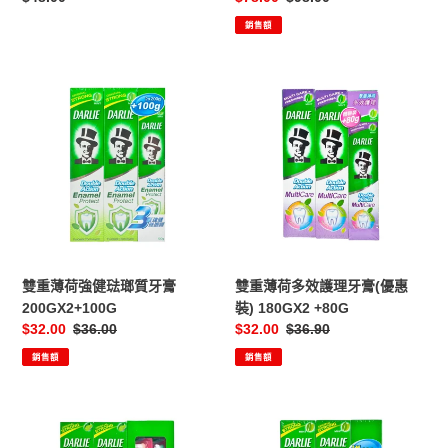
價
價
價
銷售額
雙
雙
重
重
薄
薄
荷
荷
強
多
健
效
琺
護
瑯
理
質
牙
牙
膏
雙重薄荷強健琺瑯質牙膏
雙重薄荷多效護理牙膏(優惠
膏
(優
200GX2+100G
裝) 180GX2 +80G
200GX2+100G
惠
售
$32.00
定
$36.00
售
$32.00
定
$36.90
裝)
價
價
價
價
銷售額
銷售額
180GX2
+80G
雙
雙
重
重