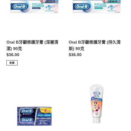
齦
齦
修
修
護
護
牙
牙
膏
膏
(深
(持
層
久
Oral B牙齦修護牙膏 (深層清
Oral B牙齦修護牙膏 (持久清
清
清
潔) 90克
新) 90克
潔)
新)
定
$36.00
定
$36.00
90
90
價
價
售罄
克
克
Oral
LION
B
獅
3DW
王
清
蜜
檸
桃
薄
味
荷
兒
牙
童
膏
果