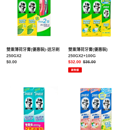
薄
薄
荷
荷
牙
牙
膏
膏
(優
(優
惠
惠
裝)-
裝)
送
250GX2+100G
雙重薄荷牙膏(優惠裝)-送牙刷
雙重薄荷牙膏(優惠裝)
牙
250GX2
250GX2+100G
刷
定
$0.00
售
$32.00
定
$36.00
250GX2
價
價
價
銷售額
美
亮
白
白
牙
蘋
膏
果
(優
牙
惠
膏
裝)
140GX2+80G