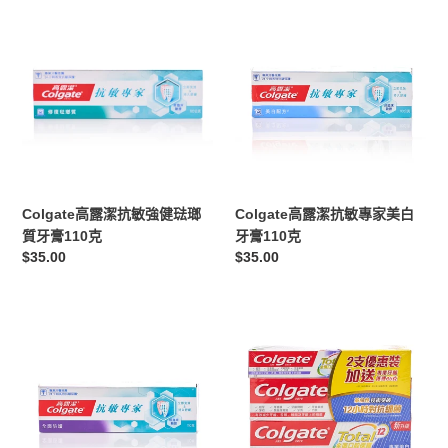
Colgate
Colgate
高
高
露
露
潔
潔
抗
抗
敏
敏
強
專
健
家
琺
美
瑯
白
Colgate高露潔抗敏強健琺瑯
Colgate高露潔抗敏專家美白
質
牙
質牙膏110克
牙膏110克
牙
膏
定
$35.00
定
$35.00
膏
110
價
價
110
克
克
Colgate
Colgate
高
高
露
露
潔
潔
抗
全
敏
效