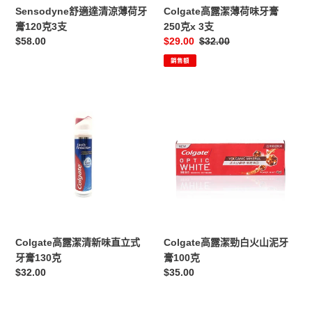
膏
250
Sensodyne舒適達清涼薄荷牙
Colgate高露潔薄荷味牙膏
120
克
膏120克3支
250克x 3支
克
x
定
$58.00
售
$29.00
定
$32.00
3
3
價
價
價
銷售額
支
支
Colgate
Colgate
高
高
露
露
潔
潔
清
勁
新
白
味
火
直
山
立
泥
式
牙
Colgate高露潔清新味直立式
Colgate高露潔勁白火山泥牙
牙
膏
牙膏130克
膏100克
膏
100
定
$32.00
定
$35.00
130
克
價
價
克