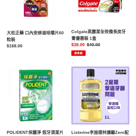
內
效
安
備
痱
長
滋
炭
咀
牙
Colgate高露潔全效備長炭牙
大松正藥 口內安痱滋咀嚼片60
嚼
膏
膏優惠裝 1盒
粒裝
片
優
售
$38.00
定
$40.00
定
$168.00
60
惠
價
價
價
銷售額
粒
裝
裝
1
盒
POLIDENT
Listerine
保
李
麗
施
淨
德
假
林
牙
護
清
齦
潔
Zero
片
配
36
方
POLIDENT保麗淨 假牙清潔片
Listerine李施德林護齦Zero配