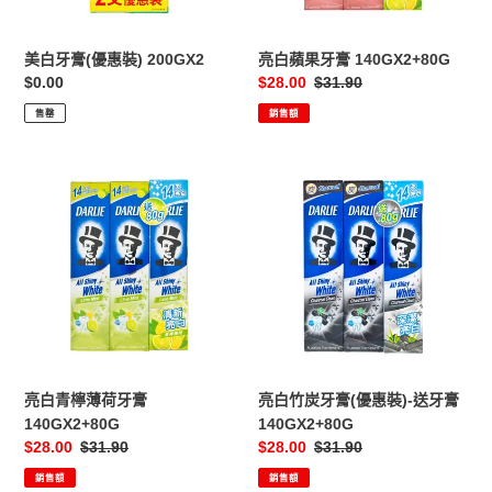
200GX2
美白牙膏(優惠裝) 200GX2
亮白蘋果牙膏 140GX2+80G
定
$0.00
售
$28.00
定
$31.90
價
價
價
售罄
銷售額
亮
亮
白
白
青
竹
檸
炭
薄
牙
荷
膏
牙
(優
膏
惠
140GX2+80G
裝)-
送
亮白青檸薄荷牙膏
亮白竹炭牙膏(優惠裝)-送牙膏
牙
140GX2+80G
140GX2+80G
膏
售
$28.00
定
$31.90
售
$28.00
定
$31.90
140GX2+80G
價
價
價
價
銷售額
銷售額