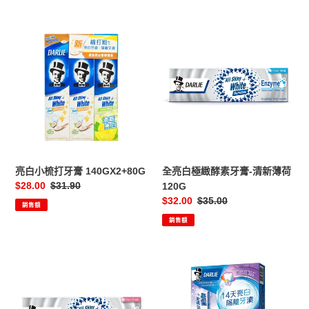
亮
全
白
亮
小
白
梳
極
打
緻
牙
酵
膏
素
140GX2+80G
牙
膏-
清
亮白小梳打牙膏 140GX2+80G
全亮白極緻酵素牙膏-清新薄荷
新
售
$28.00
定
$31.90
120G
薄
價
價
售
$32.00
定
$35.00
銷售額
荷
價
價
銷售額
120G
全
全
亮
亮
白
白
極
多