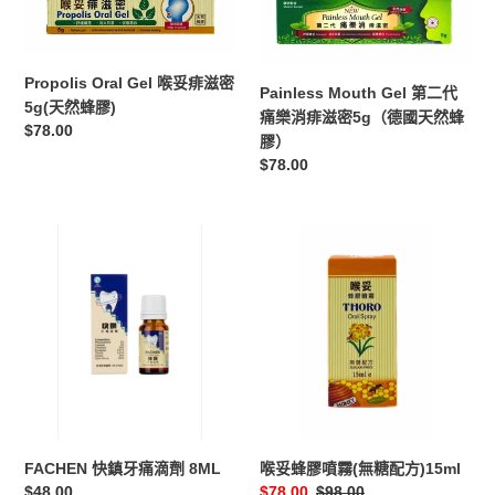
Oral
Mouth
30ml
Gel
Gel
喉
第
妥
二
Propolis Oral Gel 喉妥痱滋密
Painless Mouth Gel 第二代
痱
代
5g(天然蜂膠)
痛樂消痱滋密5g（德國天然蜂
滋
痛
定
$78.00
膠）
密
樂
價
定
$78.00
5g(天
消
價
然
痱
蜂
滋
FACHEN
喉
膠)
密
快
妥
5g（德
鎮
蜂
國
牙
膠
天
痛
噴
然
滴
霧
蜂
劑
(無
膠）
8ML
糖
配
方)15ml
喉妥蜂膠噴霧(無糖配方)15ml
FACHEN 快鎮牙痛滴劑 8ML
售
$78.00
定
$98.00
定
$48.00