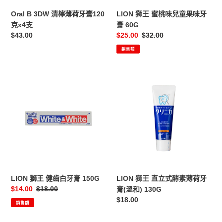
120
味
Oral B 3DW 清檸薄荷牙膏120
LION 獅王 蜜桃味兒童果味牙
克
牙
克x4支
膏 60G
x4
膏
定
$43.00
售
$25.00
定
$32.00
支
60G
價
價
價
銷售額
LION
LION
獅
獅
王
王
健
直
齒
立
白
式
牙
酵
膏
素
150G
薄
荷
LION 獅王 健齒白牙膏 150G
LION 獅王 直立式酵素薄荷牙
牙
售
$14.00
定
$18.00
膏(溫和) 130G
膏
價
價
定
$18.00
銷售額
(溫
價
和)