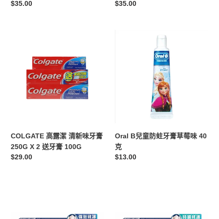
定
$35.00
定
$35.00
膏
膏
價
價
100
100
克
克
COLGATE
Oral
高
B
露
兒
潔
童
清
防
新
蛀
味
牙
牙
膏
膏
草
250G
莓
COLGATE 高露潔 清新味牙膏
Oral B兒童防蛀牙膏草莓味 40
X
味
250G X 2 送牙膏 100G
克
2
40
定
$29.00
定
$13.00
送
克
價
價
牙
膏
Oral
Oral
100G
B
B
牙
牙