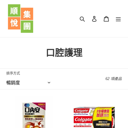
跳
到
內
搜尋
登入
購物車
容
商
口腔護理
品
系
排序方式
62 項產品
列
:
大
Colgate
松
高
正
露
藥
潔
口
全