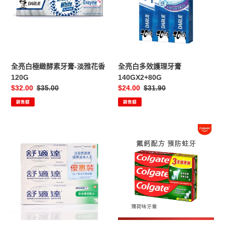
緻
效
酵
護
素
理
牙
牙
膏-
膏
淡
140GX2+80G
全亮白極緻酵素牙膏-淡雅花香
全亮白多效護理牙膏
雅
120G
140GX2+80G
花
售
$32.00
定
$35.00
售
$24.00
定
$31.90
香
價
價
價
價
銷售額
銷售額
120G
Sensodyne
Colgate
舒
高
適
露
達
潔
清
薄
涼
荷
薄
味
荷
牙
牙
膏