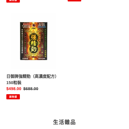
銷售額
因
裝
子）
日
御
牌
強
精
勁
（高
濃
度
配
日御牌強精勁（高濃度配方）
方）
150粒裝
150
售
$498.00
定
$688.00
粒
價
價
銷售額
裝
生活雜品