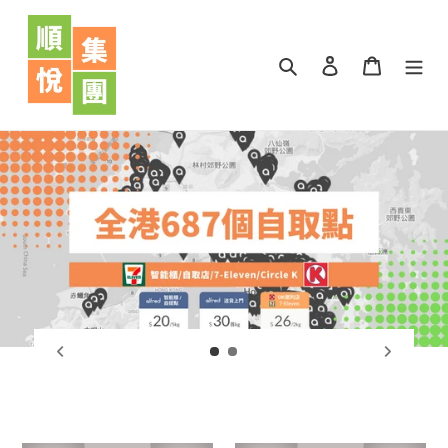
跳
到
內
搜尋
登入
購物車
容