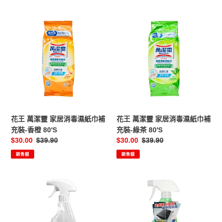
花
花
王
王
萬
萬
潔
潔
靈
靈
家
家
居
居
消
消
毒
毒
濕
濕
花王 萬潔靈 家居消毒濕紙巾補
花王 萬潔靈 家居消毒濕紙巾補
紙
紙
充裝-香橙 80'S
充裝-綠茶 80'S
巾
巾
售
$30.00
定
$39.90
售
$30.00
定
$39.90
補
補
價
價
價
價
銷售額
銷售額
充
充
裝-
裝-
香
綠
Dettol
MAGICLEAN
橙
茶
滴
萬
80'S
80'S
露
潔
萬
靈