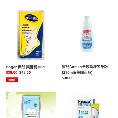
Bogen
寶
保
兒
然
Anmen
爽
全
腳
效
粉
護
90g
理
爽
身
粉
寶兒Anmen全效護理爽身粉
Bogen保然 爽腳粉 90g
(280ml)
售
$38.00
定
$48.00
(280ml)(美國正品)
(美
價
價
定
$38.00
銷售額
國
價
正
品)
Kotex
HIRUSCAR
高
喜
潔
療
絲
疤
100%
升