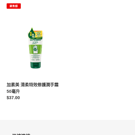
價
價
銷售額
加
素
美
清
柔
特
效
修
護
潤
加素美 清柔特效修護潤手霜
手
50毫升
霜
定
$37.00
50
價
毫
升