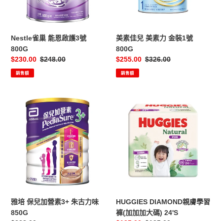
護
力
3
金
號
裝
800G
1
Nestle雀巢 能恩啟護3號
美素佳兒 美素力 金裝1號
號
800G
800G
800G
售
$230.00
定
$248.00
售
$255.00
定
$326.00
價
價
價
價
銷售額
銷售額
雅
HUGGIES
培
DIAMOND
保
親
兒
膚
加
學
營
習
素
褲
3+
(加
朱
加
古
加
雅培 保兒加營素3+ 朱古力味
HUGGIES DIAMOND親膚學習
力
大
850G
褲(加加加大碼) 24'S
味
碼)