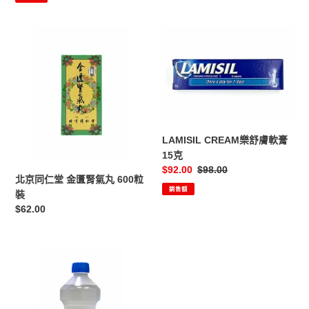
北
LAMISIL
京
CREAM
同
樂
仁
舒
堂
膚
金
軟
匱
膏
腎
15
LAMISIL CREAM樂舒膚軟膏
氣
克
15克
售
$92.00
定
$98.00
丸
北京同仁堂 金匱腎氣丸 600粒
價
價
600
銷售額
裝
粒
定
$62.00
裝
價
Braun
生
理
鹽