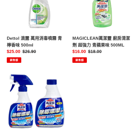
用
廚
消
房
毒
清
噴
潔
霧
劑
青
超
Dettol 滴露 萬用消毒噴霧 青
MAGICLEAN萬潔靈 廚房清潔
檸
強
檸香味 500ml
劑 超強力 青蘋果味 500ML
香
力
售
$25.00
定
$26.90
售
$16.00
定
$18.00
味
青
價
價
價
價
銷售額
銷售額
500ml
蘋
果
味
MAGICLEAN
500ML
萬
潔
靈
除
霉
漂
潔
泡
沫