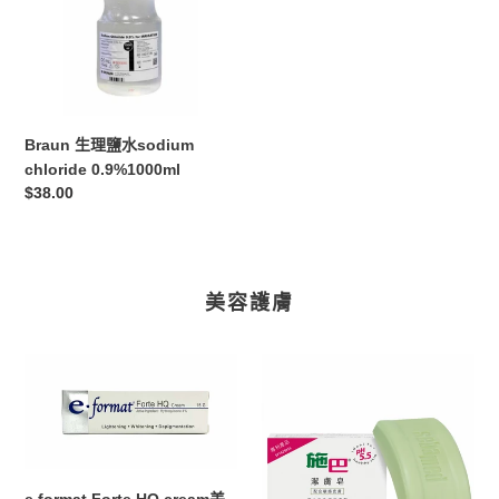
水
sodium
chloride
0.9%1000ml
Braun 生理鹽水sodium
chloride 0.9%1000ml
定
$38.00
價
美容護膚
e
Seba
format
med
Forte
施
HQ
巴
cream
潔
美
膚
e format Forte HQ cream美