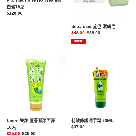
白
皂
白膏15克
膏
定
$128.00
15
價
克
Seba med 施巴 潔膚皂
售
$48.00
定
$58.00
價
價
銷售額
Loshi
特
樂
效
絲
修
蘆
護
薈
潤
濕
手
潔
霜
面
50ML
膏
160g
Loshi 樂絲 蘆薈濕潔面膏
特效修護潤手霜 50ML
定
$37.00
160g
價
售
$25.00
定
$35.00