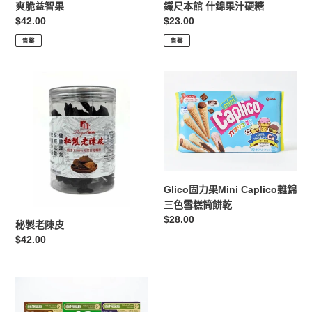
爽脆益智果
鐵尺本館 什錦果汁硬糖
定
$42.00
定
$23.00
價
價
售罄
售罄
秘
Glico
製
固
老
力
陳
果
皮
Mini
Caplico
雜
錦
Glico固力果Mini Caplico雜錦
三
三色雪糕筒餅乾
色
定
$28.00
秘製老陳皮
雪
價
定
$42.00
糕
價
筒
餅
雀
乾
巢