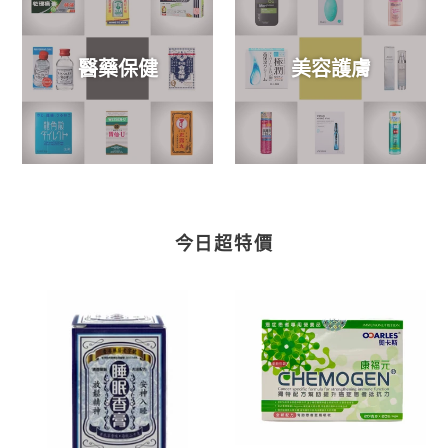
醫藥保健
美容護膚
今日超特價
香
康
港
褔
藥
元
房
EMOGEN
老
癌
字
症
號
患