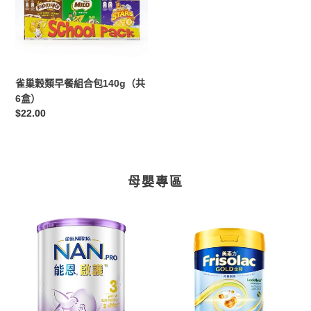
穀
類
早
餐
組
合
雀巢穀類早餐組合包140g（共
包
6盒）
140g（共
定
$22.00
6
價
盒）
母嬰專區
Nestle
美
雀
素
巢
佳
能
兒
恩
美
啟
素