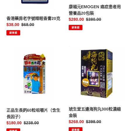
睡
者
康褔元EMOGEN 癌症患者用
眠
用
營養品20包裝
香
營
香港藥房老字號睡眠香膏20克
售
$280.00
定
$380.00
膏
養
售
$38.00
定
$68.00
價
價
20
品
銷售額
價
價
銷售額
克
20
包
裝
正
琥
品
生
生
堂
長
五
鈣
邊
60
海
粒
狗
咀
丸
嚼
300
片
粒
琥生堂五邊海狗丸300粒濃縮
正品生長鈣60粒咀嚼片（含生
（含
濃
金裝
長因子）
生
縮
售
$268.00
定
$398.00
售
$180.00
定
$238.00
長
金
價
價
價
價
銷售額