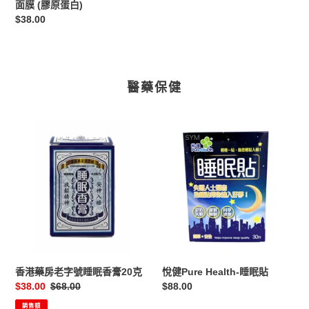
面膜 (膠原蛋白)
白)
定
$38.00
價
醫藥保健
香
悅
港
健
藥
Pure
房
Health-
老
睡
字
眠
號
貼
睡
眠
香
香港藥房老字號睡眠香膏20克
悅健Pure Health-睡眠貼
膏
售
$38.00
定
$68.00
定
$88.00
20
價
價
價
銷售額
克