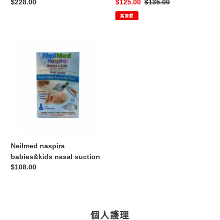
定
$228.00
售
$125.00
定
$135.00
850G
24'S
價
價
價
銷售額
Neilmed
naspira
babies&kids
nasal
suction
Neilmed naspira
babies&kids nasal suction
定
$108.00
價
個人護理