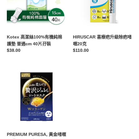
有
級
機
除
純
疤
棉
啫
護
喱
Kotex 高潔絲100%有機純棉
HIRUSCAR 喜療疤升級除疤啫
墊
20
護墊 普通cm 40片孖裝
喱20克
普
克
定
$38.00
定
$110.00
通
價
價
cm
40
PREMIUM
片
PURESA,
孖
黃
裝
金
啫
喱
面
膜
(膠
原
PREMIUM PURESA, 黃金啫喱
蛋