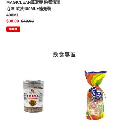
MAGICLEAN萬潔靈 除霉漂潔
噴
泡沫 噴裝400ML+補充裝
裝
400ML
400ML+補
售
$38.00
定
$40.00
充
價
價
銷售額
裝
400ML
飲食專區
爽
鐵
脆
尺
益
本
智
館
果
什
錦
果
汁
硬
糖