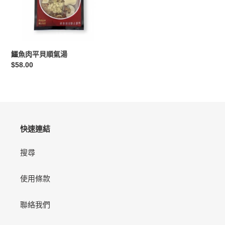
順
氣
湯
鱷魚肉平貝順氣湯
定
$58.00
價
快速連結
搜尋
使用條款
聯絡我們