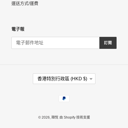
運送方式/運費
電子報
訂閱
國
香港特別行政區 (HKD $)
家
/
地
付
區
款
方
式
© 2026,
順悅
由 Shopify 技術支援