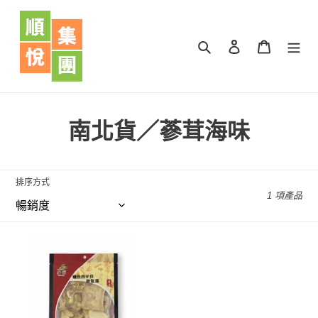
跳
到
內
搜尋
登入
購物車
容
商
南北貨／蔘茸海味
品
系
排序方式
1 項產品
列
:
鱷
魚
肉
平
貝