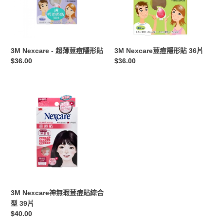
荳
形
痘
貼
隱
36
形
片
貼
3M Nexcare - 超薄荳痘隱形貼
3M Nexcare荳痘隱形貼 36片
定
$36.00
定
$36.00
價
價
3M
Nexcare
神
無
瑕
荳
痘
貼
綜
合
3M Nexcare神無瑕荳痘貼綜合
型
型 39片
39
定
$40.00