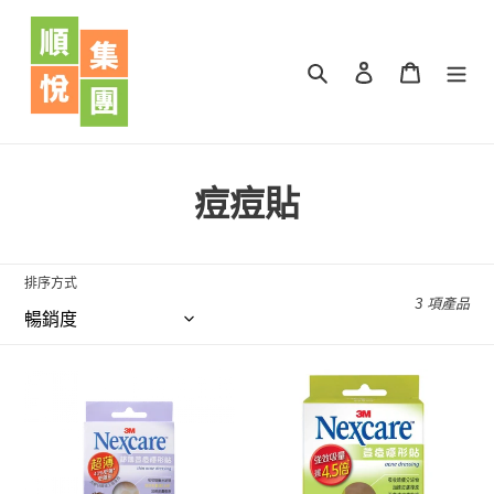
跳
到
內
搜尋
登入
購物車
容
商
痘痘貼
品
系
排序方式
3 項產品
列
:
3M
3M
Nexcare
Nexcare
-
荳
超
痘
薄
隱