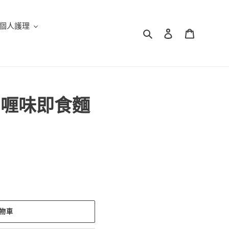
個人護理
搜尋
登入
購物車
咖喱味即食麵
物車