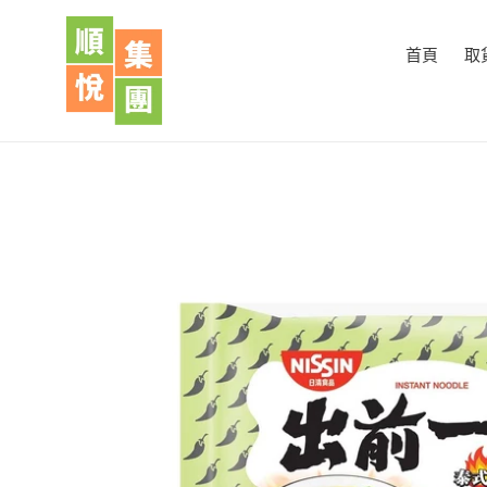
跳
到
首頁
取
內
容