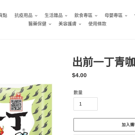
貨點
抗疫用品
生活雜品
飲食專區
母嬰專區
醫藥保健
美容護膚
使用條款
出前一丁青
定
$4.00
價
數量
加入購