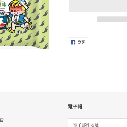
正
在
分
將
分享
享
至
產
FACEBOOK
品
加
入
您
的
購
物
車
電子報
費