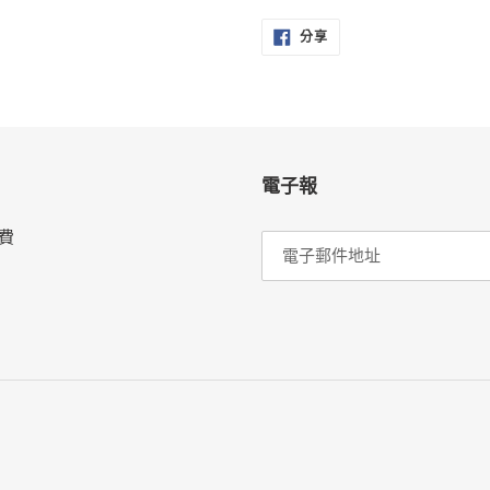
分
分享
享
至
FACEBOOK
電子報
費