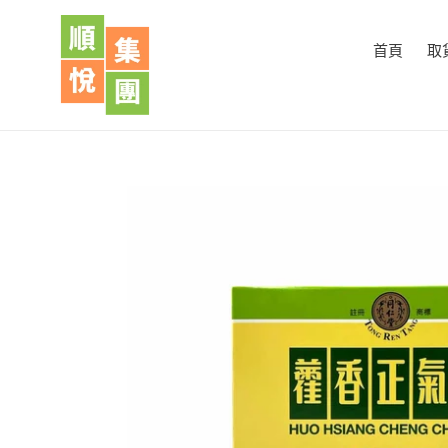
跳
到
首頁
取
內
容