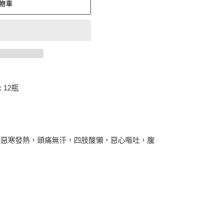
物車
 12瓶
的惡寒發熱，頭痛無汗，四肢酸懶，惡心嘔吐，腹