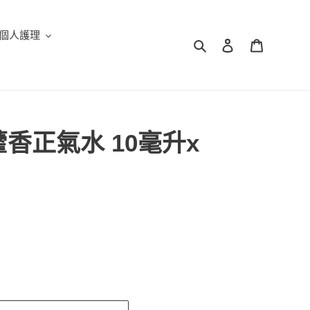
個人護理
搜尋
登入
購物車
香正氣水 10毫升x