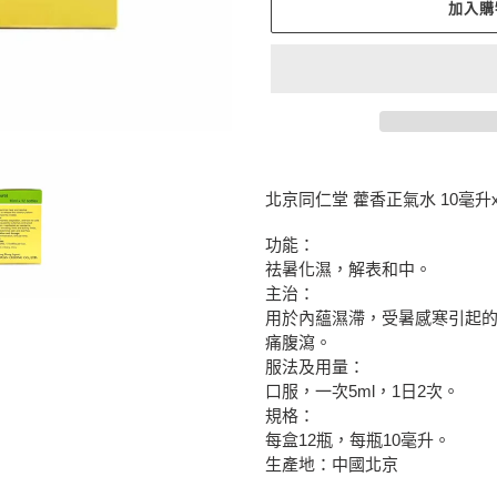
加入購
正
在
北京同仁堂 藿香正氣水 10毫升x
將
產
功能：
品
祛暑化濕，解表和中。
加
主治：
入
用於內蘊濕滯，受暑感寒引起
您
痛腹瀉。
的
服法及用量：
購
口服，一次5ml，1日2次。
物
規格：
車
每盒12瓶，每瓶10毫升。
生產地：中國北京