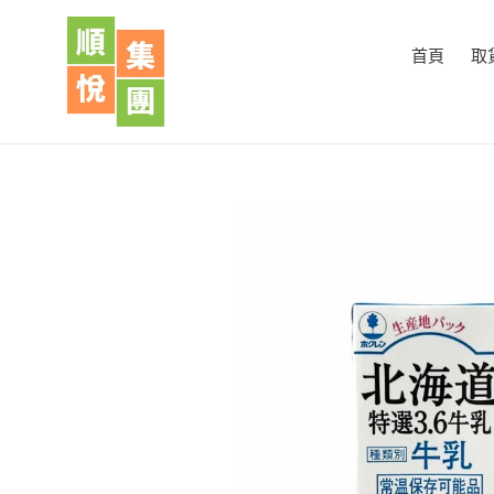
跳
到
首頁
取
內
容