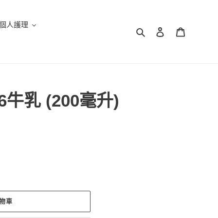
個人護理
搜尋
登入
購物車
牛乳 (200毫升)
物車