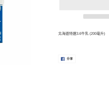
正
在
北海道特選3.6牛乳 (200毫升)
將
產
品
加
入
分
分享
享
您
至
FACEBOOK
的
購
物
車