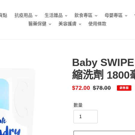
貨點
抗疫用品
生活雜品
飲食專區
母嬰專區
醫藥保健
美容護膚
使用條款
Baby SWI
縮洗劑 1800
售
$72.00
定
$78.00
銷售額
價
價
數量