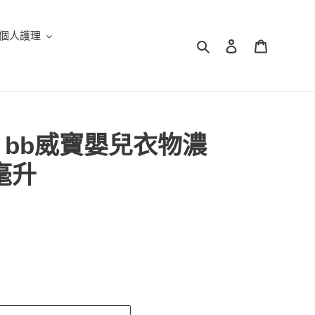
個人護理
搜尋
登入
購物車
PE bb威寶嬰兒衣物濃
毫升