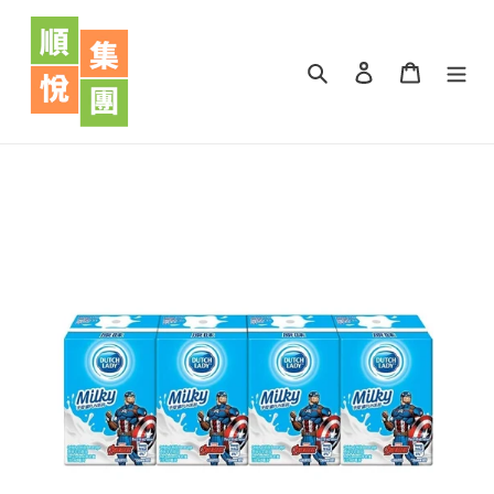
跳
到
內
搜尋
登入
購物車
容