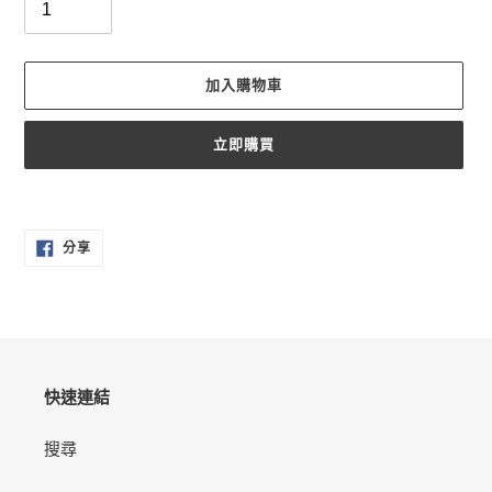
加入購物車
立即購買
正
在
分
將
分享
享
產
至
FACEBOOK
品
加
入
您
的
快速連結
購
物
搜尋
車