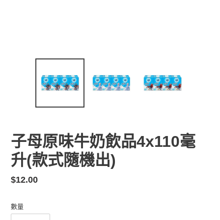
子母原味牛奶飲品4x110毫
升(款式隨機出)
定
$12.00
價
數量