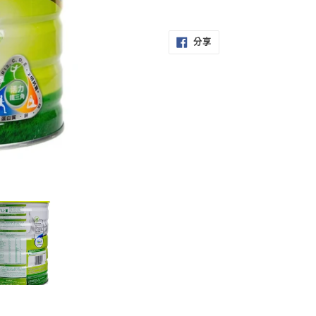
正
在
分
將
分享
享
至
產
FACEBOOK
品
加
入
您
的
購
物
車