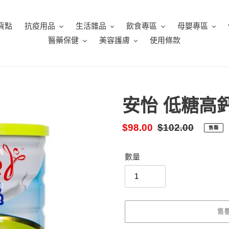
貨點
抗疫用品
生活雜品
飲食專區
母嬰專區
醫藥保健
美容護膚
使用條款
安怡 低糖高鈣
售
$98.00
定
$102.00
售罄
價
價
數量
售