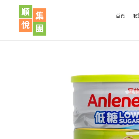
跳
到
首頁
取
內
容