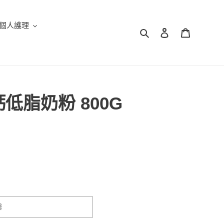
個人護理
搜尋
登入
購物車
低脂奶粉 800G
罄