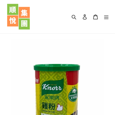
跳
到
內
搜尋
登入
購物車
容