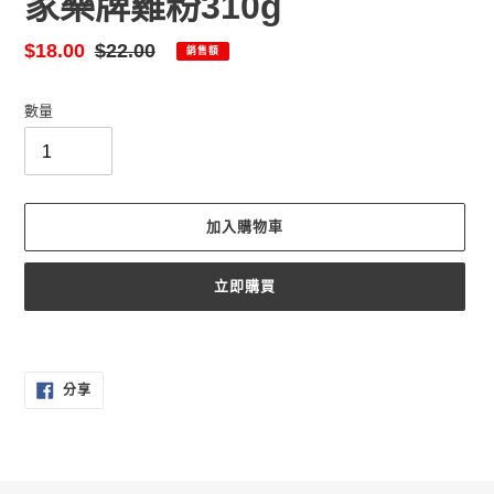
家樂牌雞粉310g
售
$18.00
定
$22.00
銷售額
價
價
數量
加入購物車
立即購買
正
在
分
將
分享
享
產
至
FACEBOOK
品
加
入