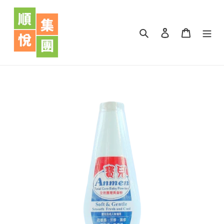
跳
到
內
搜尋
登入
購物車
容