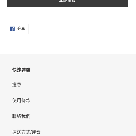
立即購買
正
在
分
將
分享
享
產
至
FACEBOOK
品
加
入
您
的
快速連結
購
物
搜尋
車
使用條款
聯絡我們
運送方式/運費