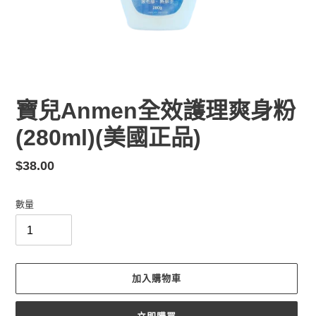
寶兒Anmen全效護理爽身粉
(280ml)(美國正品)
定
$38.00
價
數量
加入購物車