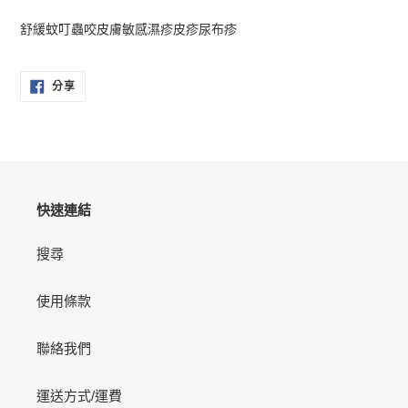
正
在
舒緩蚊叮蟲咬皮膚敏感濕疹皮疹尿布疹
將
產
品
分
分享
享
加
至
入
FACEBOOK
您
的
購
物
快速連結
車
搜尋
使用條款
聯絡我們
運送方式/運費