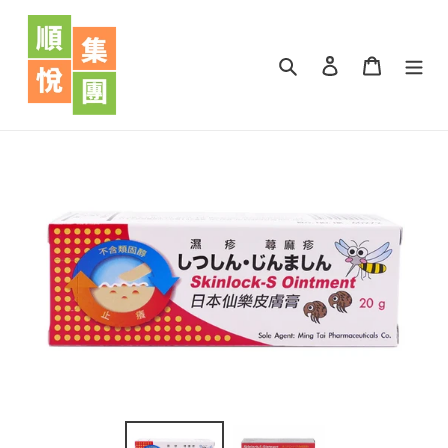
跳
到
內
搜尋
登入
購物車
容