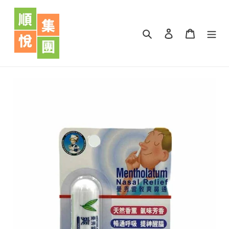
跳
到
內
搜尋
登入
購物車
容