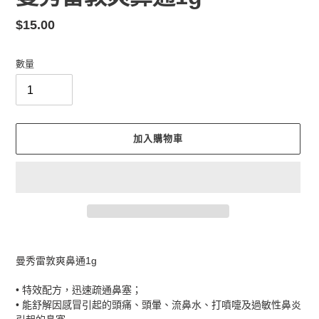
定
$15.00
價
數量
加入購物車
正
在
曼秀雷敦爽鼻通1g
將
產
• 特效配方，迅速疏通鼻塞；
品
• 能舒解因感冒引起的頭痛、頭暈、流鼻水、打噴嚏及過敏性鼻炎
加