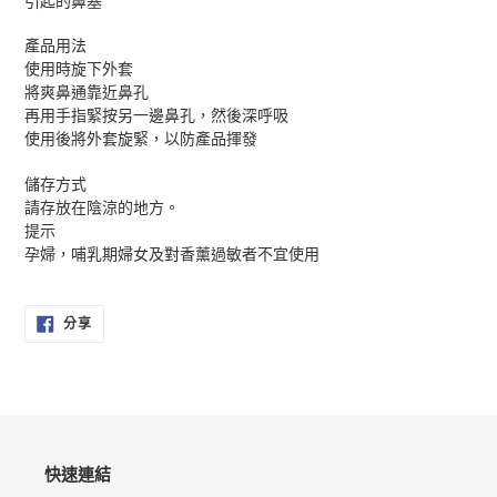
引起的鼻塞
入
您
產品用法
的
使用時旋下外套
購
將爽鼻通靠近鼻孔
物
再用手指緊按另一邊鼻孔，然後深呼吸
車
使用後將外套旋緊，以防產品揮發
儲存方式
請存放在陰涼的地方。
提示
孕婦，哺乳期婦女及對香薰過敏者不宜使用
分
分享
享
至
FACEBOOK
快速連結