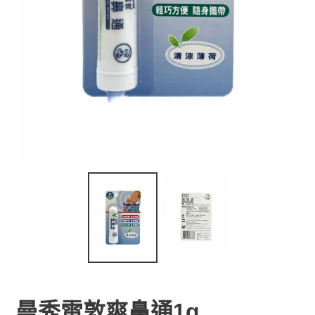
曼秀雷敦爽鼻通1g