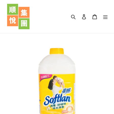
跳
到
內
搜尋
登入
購物車
容