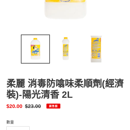
柔麗 消毒防噏味柔順劑(經濟
裝)-陽光清香 2L
售
$20.00
定
$23.00
銷售額
價
價
數量