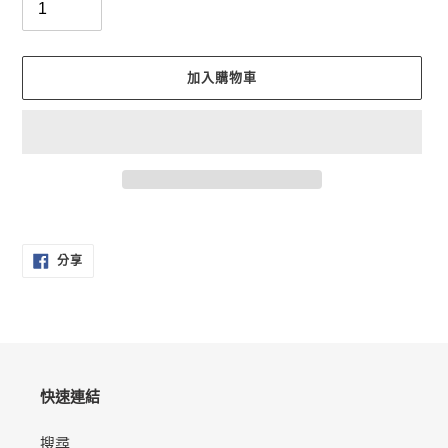
加入購物車
正
在
分
將
分享
享
產
至
FACEBOOK
品
加
入
您
的
快速連結
購
物
搜尋