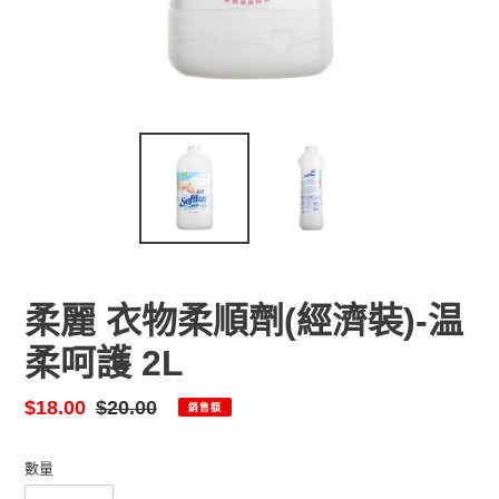
柔麗 衣物柔順劑(經濟裝)-温
柔呵護 2L
售
$18.00
定
$20.00
銷售額
價
價
數量