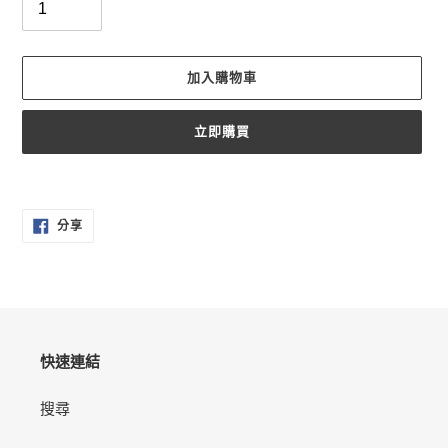
加入購物車
立即購買
正
在
分
將
分享
享
產
至
FACEBOOK
品
加
入
您
的
快速連結
購
物
搜尋
車