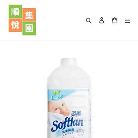
跳
到
內
搜尋
登入
購物車
容