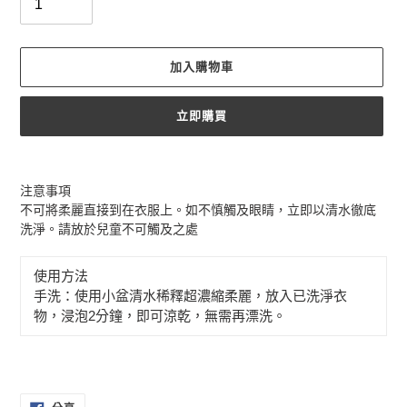
加入購物車
立即購買
正
在
注意事項
將
不可將柔麗直接到在衣服上。如不慎觸及眼睛，立即以清水徹底
產
洗淨。請放於兒童不可觸及之處
品
加
使用方法
入
手洗：使用小盆清水稀釋超濃縮柔麗，放入已洗淨衣
您
的
物，浸泡2分鐘，即可涼乾，無需再漂洗。
購
物
車
分