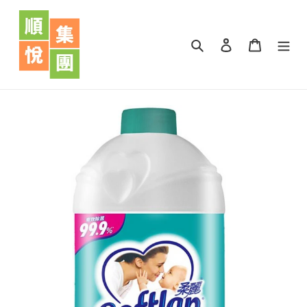
跳
到
內
搜尋
登入
購物車
容