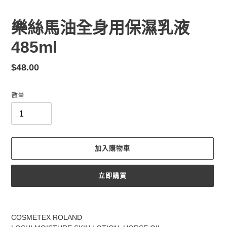
樂絲馬油全身用保濕乳液
485ml
定
$48.00
價
數量
加入購物車
立即購買
正
在
COSMETEX ROLAND
將