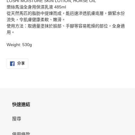
LOSHI MOISTURE SKIN LOTION, HORSE OIL
產
樂絲馬油全身用保濕乳液 485ml
品
從天然馬匹的脂肪中提煉而成，能迅速滲透肌膚底層，鎖緊水份
加
流失，令肌膚健康柔軟、嫩滑。
入
使用方法：取適量塗抹於臉部、手腳等容易乾燥的部位，全身適
您
用。
的
購
Weight: 530g
物
車
分
分享
享
至
FACEBOOK
快速連結
搜尋
使用條款