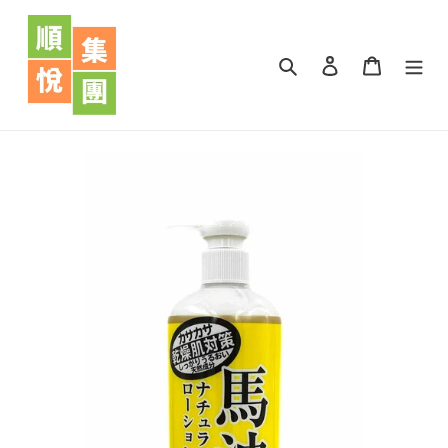
跳
到
內
搜尋
登入
購物車
容