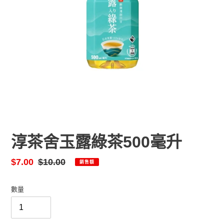
淳茶舍玉露綠茶500毫升
售
$7.00
定
$10.00
銷售額
價
價
數量