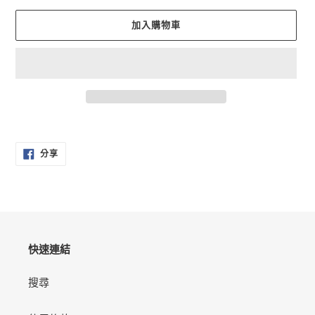
加入購物車
正
在
分
將
分享
享
產
至
FACEBOOK
品
加
入
您
的
快速連結
購
物
搜尋
車