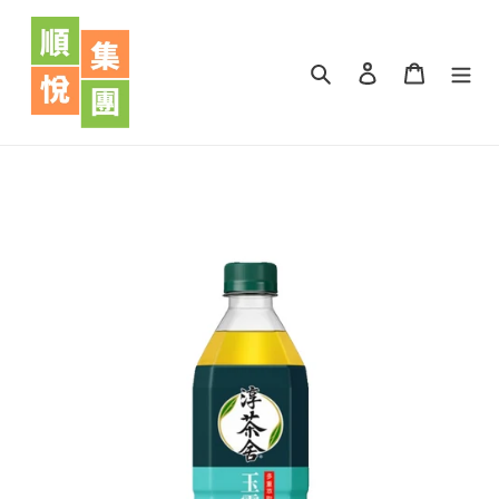
跳
到
內
搜尋
登入
購物車
容