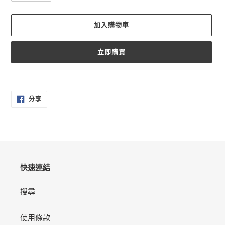
加入購物車
立即購買
正
在
分
將
分享
享
產
至
FACEBOOK
品
加
入
您
的
快速連結
購
物
搜尋
車
使用條款