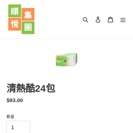
跳
到
內
搜尋
登入
購物車
容
清熱酷24包
定
$93.00
價
數量