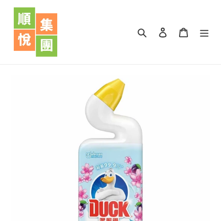
跳
到
內
搜尋
登入
購物車
容