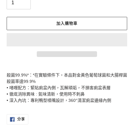
加入購物車
正
在
殺菌99.9%*：*在實驗條件下，本品對金黃色葡萄球菌和大腸桿菌
將
殺菌率達99.9%
產
• 啫喱配方：緊貼廁盆內側，瓦解頑垢，不損害廁盆表層
品
• 徹底消除異味 : 氣味清新，使用時不刺鼻
加
• 深入內坑：專利鴨型噴嘴設計，360°清潔廁盆邊緣內側
入
您
的
分
分享
享
購
至
物
FACEBOOK