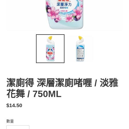
潔廁得 深層潔廁啫喱 / 淡雅
花舞 / 750ML
定
$14.50
價
數量