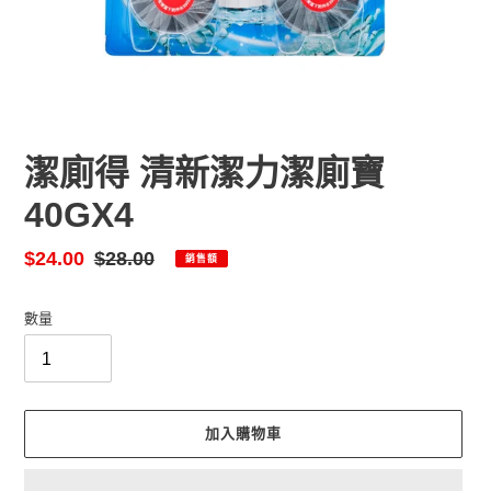
潔廁得 清新潔力潔廁寶
40GX4
售
$24.00
定
$28.00
銷售額
價
價
數量
加入購物車