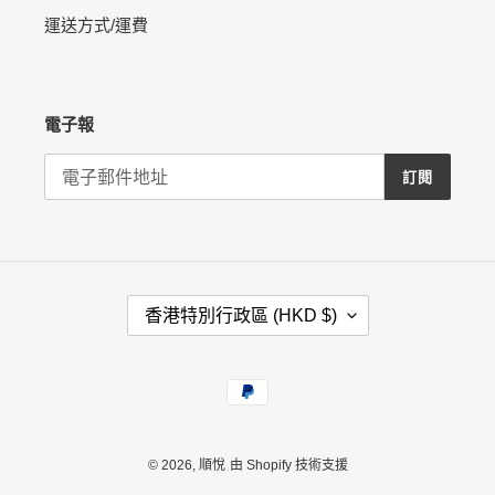
運送方式/運費
電子報
訂閱
國
香港特別行政區 (HKD $)
家
/
地
付
區
款
方
式
© 2026,
順悅
由 Shopify 技術支援