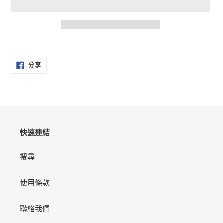
正
在
分
將
分享
享
產
至
FACEBOOK
品
加
入
您
的
快速連結
購
物
搜尋
車
使用條款
聯絡我們