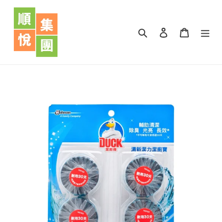
跳
到
內
搜尋
登入
購物車
容