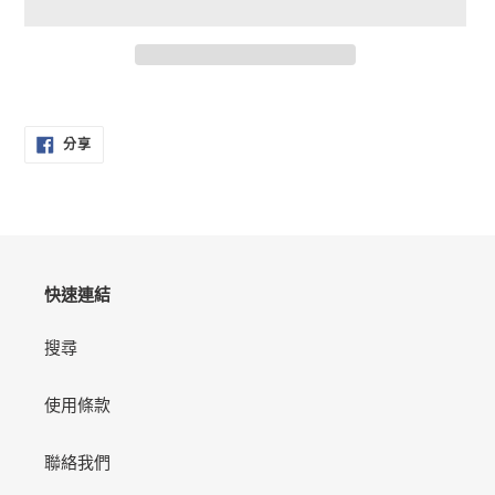
正
在
分
將
分享
享
產
至
FACEBOOK
品
加
入
您
的
快速連結
購
物
搜尋
車
使用條款
聯絡我們