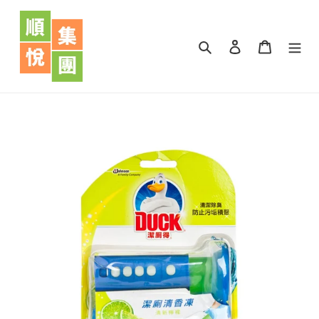
跳
到
內
搜尋
登入
購物車
容