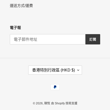
運送方式/運費
電子報
訂閱
國
香港特別行政區 (HKD $)
家
/
地
付
區
款
方
式
© 2026,
順悅
由 Shopify 技術支援