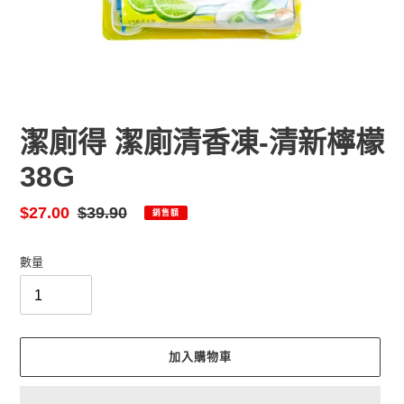
潔廁得 潔廁清香凍-清新檸檬
38G
售
$27.00
定
$39.90
銷售額
價
價
數量
加入購物車