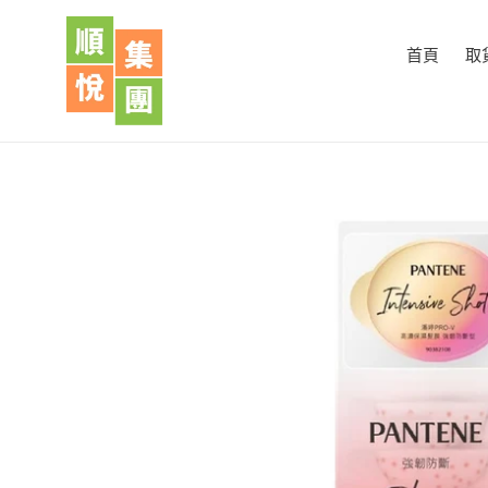
跳
到
首頁
取
內
容