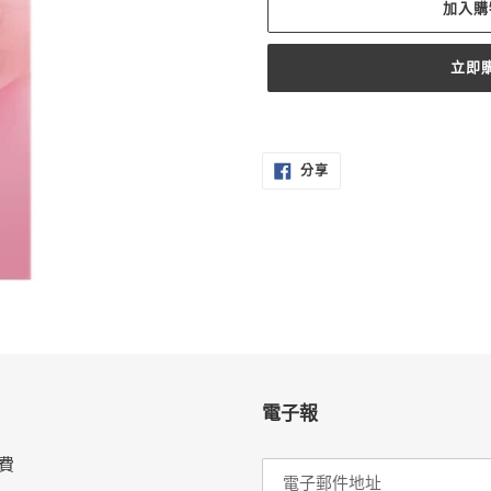
加入購
立即
正
在
分
將
分享
享
至
產
FACEBOOK
品
加
入
您
的
購
物
車
電子報
費