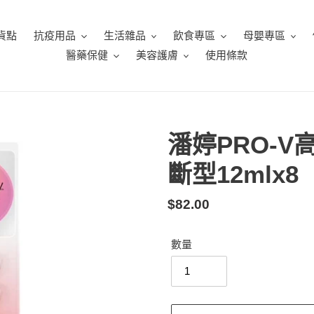
貨點
抗疫用品
生活雜品
飲食專區
母嬰專區
醫藥保健
美容護膚
使用條款
潘婷PRO-V
斷型12mlx8
定
$82.00
價
數量