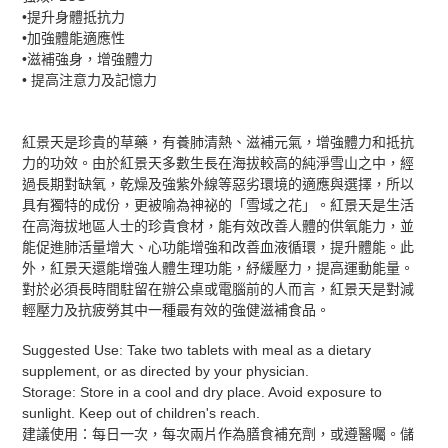
加
•提升身體抵抗力
入
•加強體能適應性
您
•滋補強身，增強體力
的
• 提高注意力及記憶力
購
物
車
紅景天是珍貴的草藥，有養肺清熱、滋補元氣，增強體力和抵抗
力的功效。由於紅景天多數生長在海拔較高的純淨雪山之中，經
過長期對缺氧，乾燥及強紫外線等惡劣環境的適應與選擇，所以
具有獨特的成份，更被喻為神祕的「雪域之花」。紅景天是生活
在高海拔地區人士的珍貴食材，能有效改善人體的供氧能力，並
能促進肺活量增大、心功能增強和改善血液循環，提升體能。此
外，紅景天還能增強人體生理功能，紓緩壓力，提高運動能量。
對於必須長時間駐留在辦公桌或電腦前的人而言，紅景天是對減
輕壓力及抗疲勞其中一種最有效的強健滋補食品。
Suggested Use: Take two tablets with meal as a dietary
supplement, or as directed by your physician.
Storage: Store in a cool and dry place. Avoid exposure to
sunlight. Keep out of children's reach.
建議使用：每日一次，每次兩片作為膳食補充劑，或遵醫囑。儲