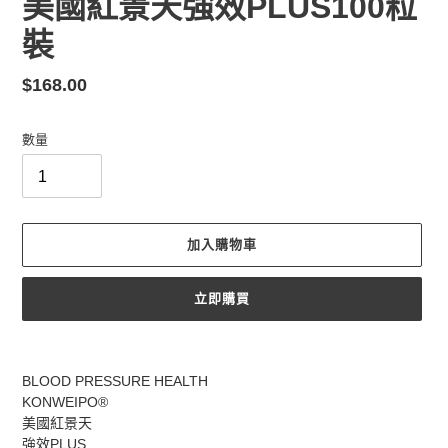
美國紅景天強效PLUS100粒
裝
定
$168.00
價
數量
加入購物車
立即購買
正
在
BLOOD PRESSURE HEALTH
將
KONWEIPO®️
產
美國紅景天
品
強效PLUS