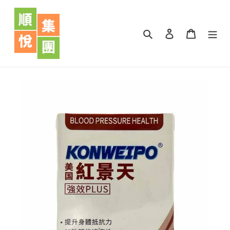
跳
到
內
搜尋
登入
購物車
容