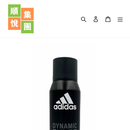
跳
到
內
搜尋
登入
購物車
容