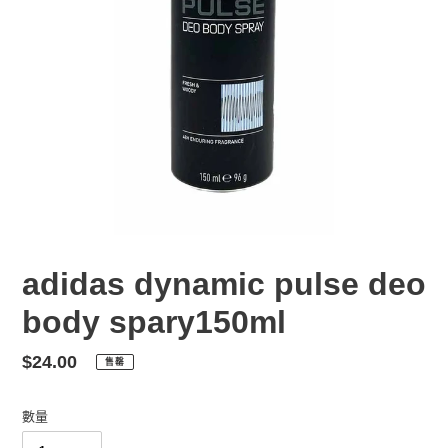
adidas dynamic pulse deo
body spary150ml
定
$24.00
售罄
價
數量