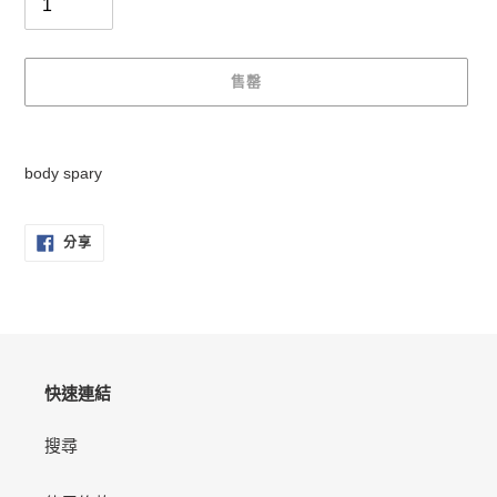
售罄
正
在
body spary
將
產
品
分
分享
享
加
至
入
FACEBOOK
您
的
購
物
快速連結
車
搜尋