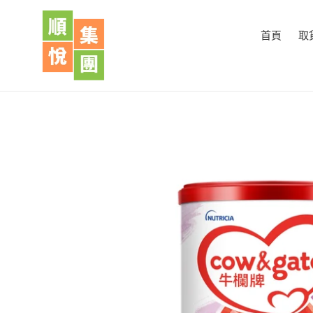
跳
到
首頁
取
內
容