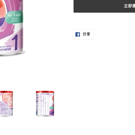
立即
正
在
分
將
分享
享
至
產
FACEBOOK
品
加
入
您
的
購
物
車