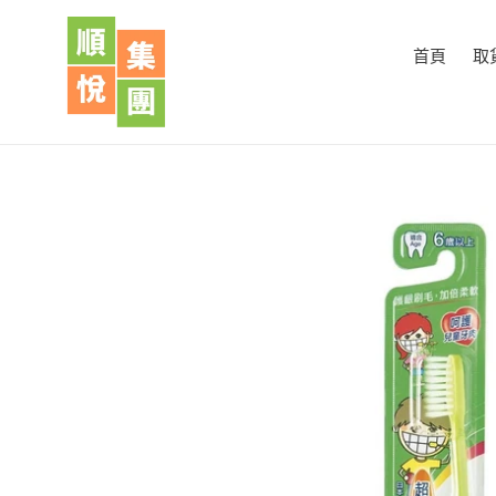
跳
到
首頁
取
內
容