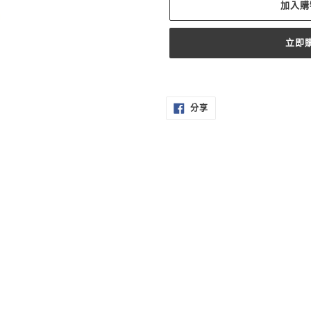
加入購
立即
正
在
分
將
分享
享
至
產
FACEBOOK
品
加
入
您
的
購
物
車