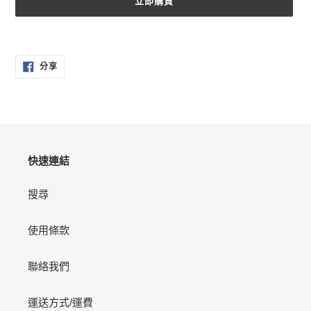
立即購買
正
在
分
將
分享
享
產
至
FACEBOOK
品
加
入
您
的
快速連結
購
物
搜尋
車
使用條款
聯絡我們
運送方式/運費