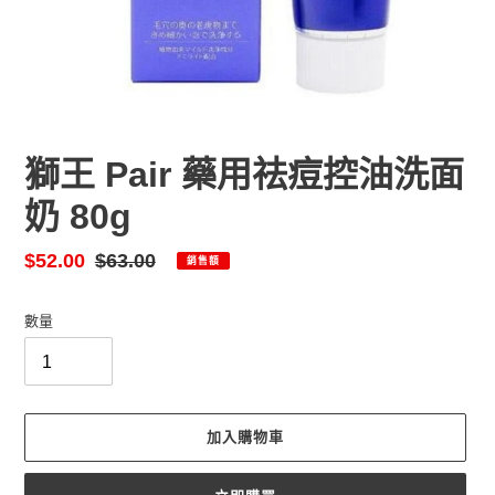
獅王 Pair 藥用祛痘控油洗面
奶 80g
售
$52.00
定
$63.00
銷售額
價
價
數量
加入購物車