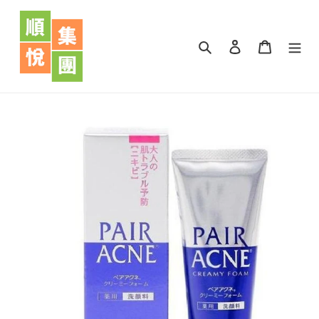
跳
到
內
搜尋
登入
購物車
容