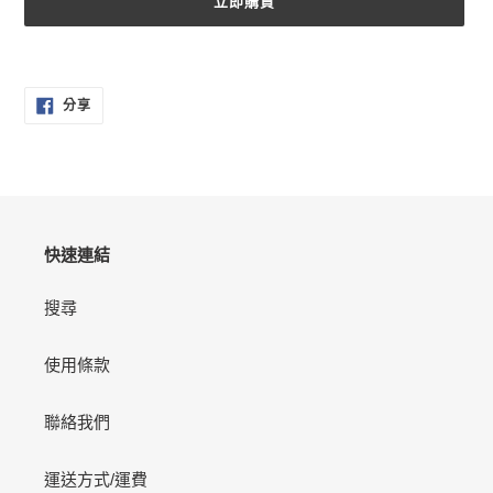
立即購買
正
在
分
將
分享
享
產
至
FACEBOOK
品
加
入
您
的
快速連結
購
物
搜尋
車
使用條款
聯絡我們
運送方式/運費