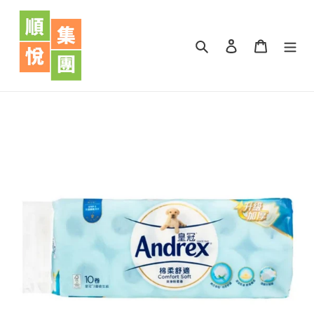
跳
到
內
搜尋
登入
購物車
容