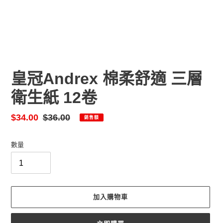
皇冠Andrex 棉柔舒適 三層
衛生紙 12卷
售
$34.00
定
$36.00
銷售額
價
價
數量
加入購物車