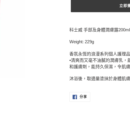
立即
正
在
科士威 手部及身體潤膚露200ml
將
產
Weight: 229g
品
加
香氛永恆的浪漫系列個人護理
入
•清爽而又毫不油膩的潤膚乳，
您
和護膚劑，能持久保濕，令肌
的
購
沐浴後，取適量塗抹於身體肌
物
車
分
分享
享
至
FACEBOOK