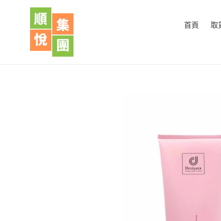
跳
到
首頁
取
內
容