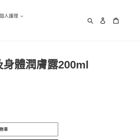
個人護理
搜尋
登入
購物車
身體潤膚露200ml
物車