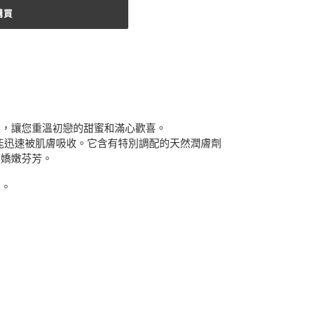
購買
品，讓您重溫初戀的甜蜜和滿心歡喜。
能迅速被肌膚吸收。它含有特別調配的天然潤膚劑
膚嬌嫩芬芳。
膚。