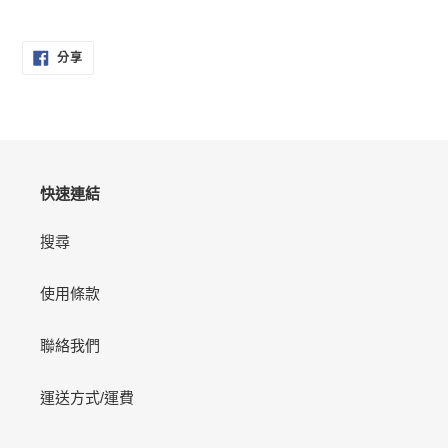
正
在
分
將
分享
享
產
至
FACEBOOK
品
加
入
您
的
快速連結
購
物
搜尋
車
使用條款
聯絡我們
運送方式/運費