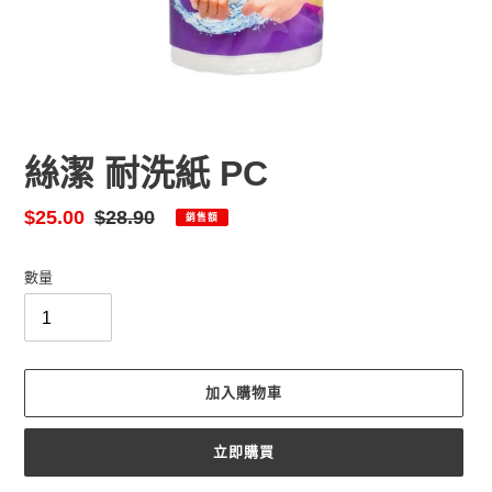
絲潔 耐洗紙 PC
售
$25.00
定
$28.90
銷售額
價
價
數量
加入購物車
立即購買