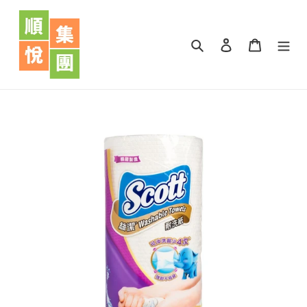
跳
到
內
搜尋
登入
購物車
容