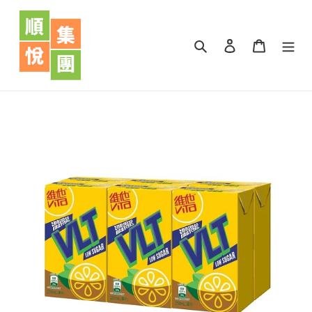
跳
到
內
搜尋
登入
購物車
容