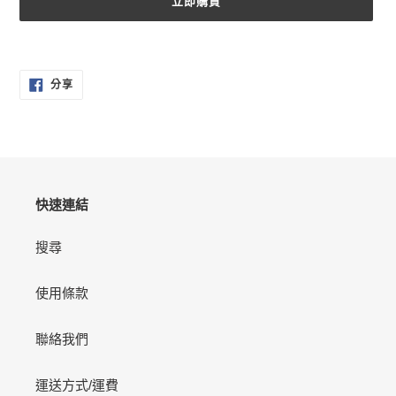
立即購買
正
在
分
將
分享
享
產
至
FACEBOOK
品
加
入
您
的
快速連結
購
物
搜尋
車
使用條款
聯絡我們
運送方式/運費