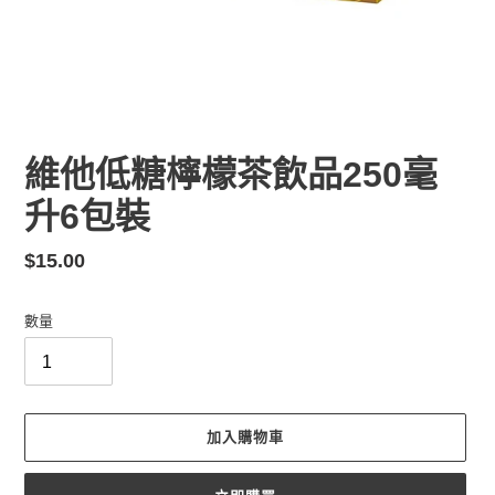
維他低糖檸檬茶飲品250毫
升6包裝
定
$15.00
價
數量
加入購物車