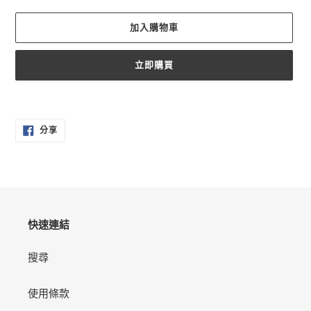
加入購物車
立即購買
正
在
分
將
分享
享
產
至
FACEBOOK
品
加
入
您
的
快速連結
購
物
搜尋
車
使用條款