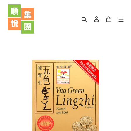
跳
到
內
搜尋
登入
購物車
容