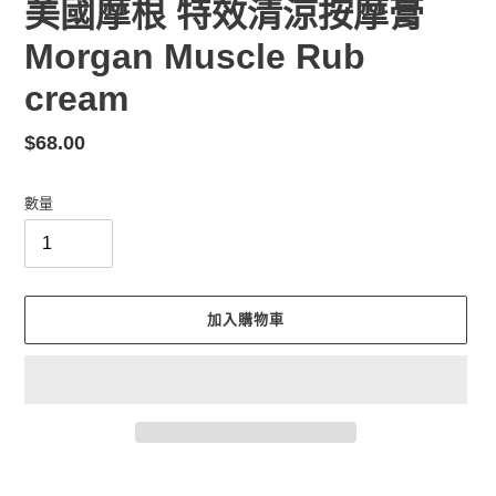
美國摩根 特效清涼按摩膏
Morgan Muscle Rub
cream
定
$68.00
價
數量
加入購物車
正