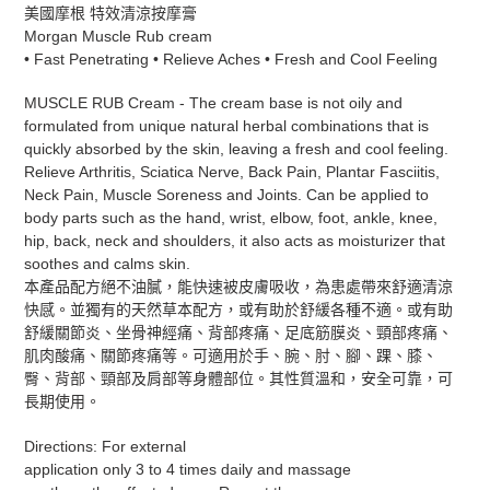
在
美國摩根 特效清涼按摩膏
將
Morgan Muscle Rub cream
產
• Fast Penetrating • Relieve Aches • Fresh and Cool Feeling
品
加
MUSCLE RUB Cream - The cream base is not oily and
入
formulated from unique natural herbal combinations that is
您
quickly absorbed by the skin, leaving a fresh and cool feeling.
的
Relieve Arthritis, Sciatica Nerve, Back Pain, Plantar Fasciitis,
購
Neck Pain, Muscle Soreness and Joints. Can be applied to
物
body parts such as the hand, wrist, elbow, foot, ankle, knee,
車
hip, back, neck and shoulders, it also acts as moisturizer that
soothes and calms skin.
本產品配方絕不油膩，能快速被皮膚吸收，為患處帶來舒適清涼
快感。並獨有的天然草本配方，或有助於舒緩各種不適。或有助
舒緩關節炎、坐骨神經痛、背部疼痛、足底筋膜炎、頸部疼痛、
肌肉酸痛、關節疼痛等。可適用於手、腕、肘、腳、踝、膝、
臀、背部、頸部及肩部等身體部位。其性質溫和，安全可靠，可
長期使用。
Directions: For external
application only 3 to 4 times daily and massage