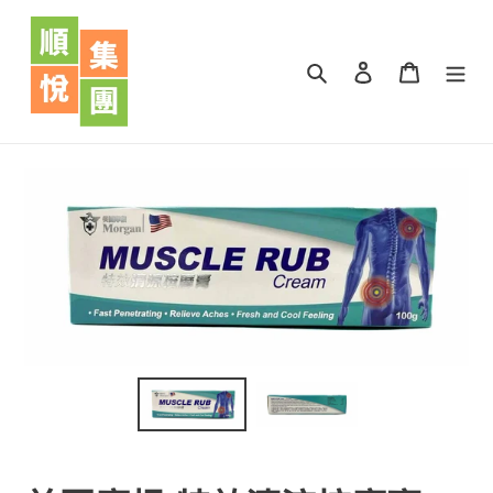
跳
到
內
搜尋
登入
購物車
容